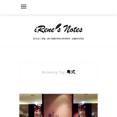
粵式
Browsing Tag