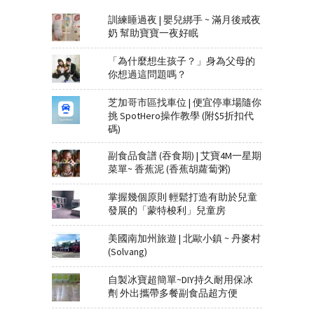
訓練睡過夜 | 嬰兒綁手 ~ 滿月後戒夜
奶 幫助寶寶一夜好眠
「為什麼想生孩子？」身為父母的
你想過這問題嗎？
芝加哥市區找車位 | 便宜停車場隨你
挑 SpotHero操作教學 (附$5折扣代
碼)
副食品食譜 (吞食期) | 艾寶4M一星期
菜單~ 香蕉泥 (香蕉胡蘿蔔粥)
掌握幾個原則 輕鬆打造有助於兒童
發展的「蒙特梭利」兒童房
美國南加州旅遊 | 北歐小鎮 ~ 丹麥村
(Solvang)
自製冰寶超簡單~DIY持久耐用保冰
劑 外出攜帶多餐副食品超方便