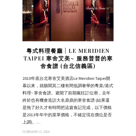
粵式料理餐廳 | LE MERIDIEN
TAIPEI 寒舍艾美~ 服務普普的寒
舍食譜 (台北信義區)
2010年底台北寒舍艾美酒店Le Meridien Taipei開
幕以來，就聽聞其二樓有間低調奢華的粵菜/港式
料理~ 寒舍食譜。避開了前期瘋狂訂位潮，去年
終於也有機會造訪大名鼎鼎的寒舍食譜 (結果還
是拖了好久才有時間把這篇食記完成，以下價格
是2013年年中的菜單價格，不確定現在價位是否
上調)。…
FEBRUARY 15, 2014