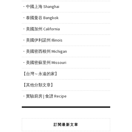
・中國上海 Shanghai
・泰國曼谷 Bangkok
・美國加州 California
・美國伊利諾州 Illinois
・美國密西根州 Michigan
・美國密蘇里州 Missouri
【台灣～永遠的家】
【其他分類文章】
・實驗廚房 | 食譜 Recipe
訂閱最新文章