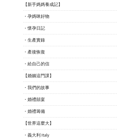
【新手媽媽養成記】
・孕媽咪好物
・懷孕日記
・生產實錄
・產後恢復
・給自己的信
【婚姻這門課】
・我們的故事
・婚禮囍宴
・婚禮籌備
【世界這麼大】
・義大利 Italy