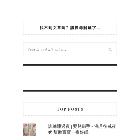
找不到文章嗎? 請搜尋關鍵字…
TOP POSTS
訓練睡過夜 | 嬰兒綁手 ~ 滿月後戒夜
奶 幫助寶寶一夜好眠