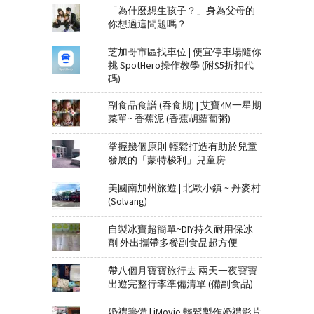
「為什麼想生孩子？」身為父母的
你想過這問題嗎？
芝加哥市區找車位 | 便宜停車場隨你
挑 SpotHero操作教學 (附$5折扣代
碼)
副食品食譜 (吞食期) | 艾寶4M一星期
菜單~ 香蕉泥 (香蕉胡蘿蔔粥)
掌握幾個原則 輕鬆打造有助於兒童
發展的「蒙特梭利」兒童房
美國南加州旅遊 | 北歐小鎮 ~ 丹麥村
(Solvang)
自製冰寶超簡單~DIY持久耐用保冰
劑 外出攜帶多餐副食品超方便
帶八個月寶寶旅行去 兩天一夜寶寶
出遊完整行李準備清單 (備副食品)
婚禮籌備 | iMovie 輕鬆製作婚禮影片