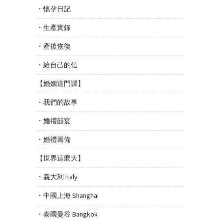
・懷孕日記
・生產實錄
・產後恢復
・給自己的信
【婚姻這門課】
・我們的故事
・婚禮囍宴
・婚禮籌備
【世界這麼大】
・義大利 Italy
・中國上海 Shanghai
・泰國曼谷 Bangkok