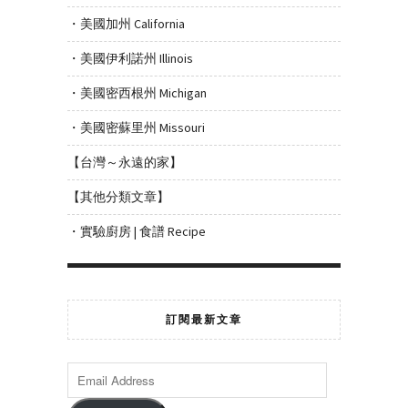
・美國加州 California
・美國伊利諾州 Illinois
・美國密西根州 Michigan
・美國密蘇里州 Missouri
【台灣～永遠的家】
【其他分類文章】
・實驗廚房 | 食譜 Recipe
訂閱最新文章