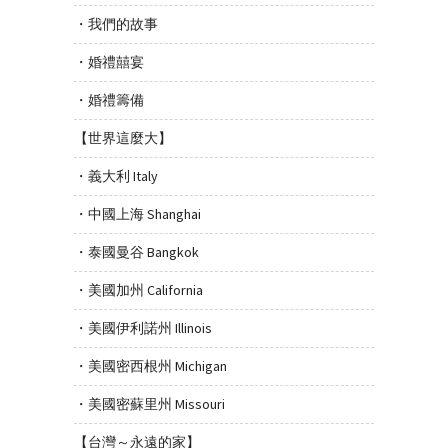
・我們的故事
・婚禮囍宴
・婚禮籌備
【世界這麼大】
・義大利 Italy
・中國上海 Shanghai
・泰國曼谷 Bangkok
・美國加州 California
・美國伊利諾州 Illinois
・美國密西根州 Michigan
・美國密蘇里州 Missouri
【台灣～永遠的家】