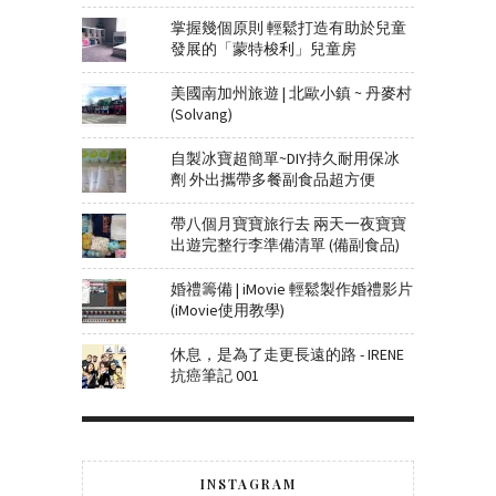
掌握幾個原則 輕鬆打造有助於兒童
發展的「蒙特梭利」兒童房
美國南加州旅遊 | 北歐小鎮 ~ 丹麥村
(Solvang)
自製冰寶超簡單~DIY持久耐用保冰
劑 外出攜帶多餐副食品超方便
帶八個月寶寶旅行去 兩天一夜寶寶
出遊完整行李準備清單 (備副食品)
婚禮籌備 | iMovie 輕鬆製作婚禮影片
(iMovie使用教學)
休息，是為了走更長遠的路 - IRENE
抗癌筆記 001
INSTAGRAM