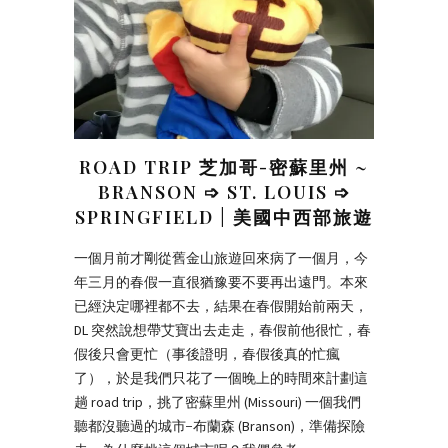
ROAD TRIP 芝加哥-密蘇里州 ~
BRANSON ➩ ST. LOUIS ➩
SPRINGFIELD | 美國中西部旅遊
一個月前才剛從舊金山旅遊回來病了一個月，今
年三月的春假一直很猶豫要不要再出遠門。本來
已經決定哪裡都不去，結果在春假開始前兩天，
DL 突然說想帶艾寶出去走走，春假前他很忙，春
假後只會更忙（事後證明，春假後真的忙瘋
了），於是我們只花了一個晚上的時間來計劃這
趟 road trip，挑了密蘇里州 (Missouri) 一個我們
聽都沒聽過的城市−布蘭森 (Branson)，準備探險