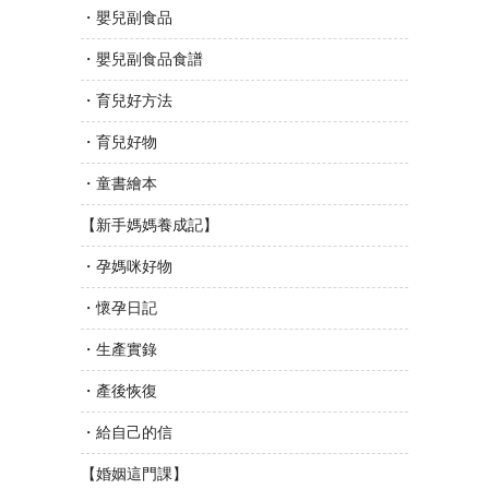
・嬰兒副食品
・嬰兒副食品食譜
・育兒好方法
・育兒好物
・童書繪本
【新手媽媽養成記】
・孕媽咪好物
・懷孕日記
・生產實錄
・產後恢復
・給自己的信
【婚姻這門課】