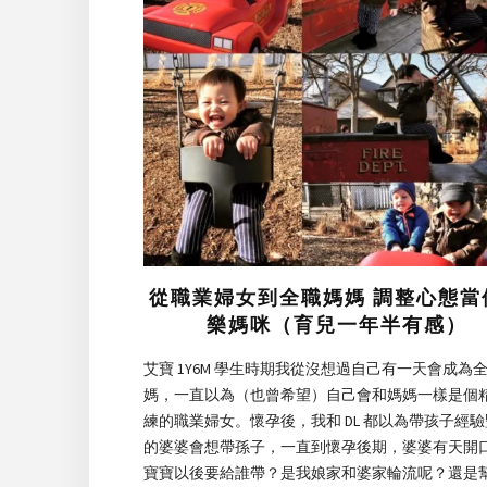
從職業婦女到全職媽媽 調整心態當
樂媽咪（育兒一年半有感）
艾寶 1Y6M 學生時期我從沒想過自己有一天會成為
媽，一直以為（也曾希望）自己會和媽媽一樣是個
練的職業婦女。懷孕後，我和 DL 都以為帶孩子經
的婆婆會想帶孫子，一直到懷孕後期，婆婆有天開
寶寶以後要給誰帶？是我娘家和婆家輪流呢？還是