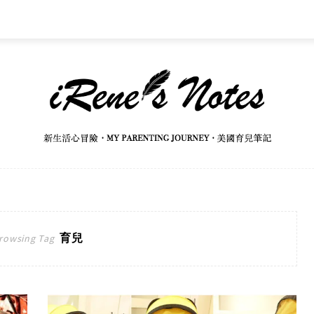
育兒
rowsing Tag