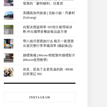
發展的「蒙特梭利」兒童房
美國南加州旅遊 | 北歐小鎮 ~ 丹麥村
(Solvang)
自製冰寶超簡單~DIY持久耐用保冰
劑 外出攜帶多餐副食品超方便
帶八個月寶寶旅行去 兩天一夜寶寶
出遊完整行李準備清單 (備副食品)
婚禮籌備 | iMovie 輕鬆製作婚禮影片
(iMovie使用教學)
休息，是為了走更長遠的路 - IRENE
抗癌筆記 001
INSTAGRAM