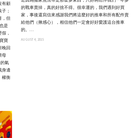
近因為搬家無法帶走那麼多東西，只好將陪伴我們一年多
沒有顧
的戰車賣掉，真的好捨不得。很幸運的，我們遇到好買
孩子；
家，事後還寫信來感謝我們將這麼好的推車和所有配件賣
著，但
給他們（揪感心），相信他們一定會好好愛護這台推車
府也是
的。…
嬰假，
AUGUST 4, 2015
接寶寶
班晚回
餵母
家的氣
我身邊
。權衡