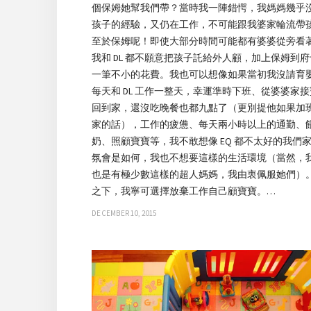
個保姆她幫我們帶？當時我一陣錯愕，我媽媽幾乎
孩子的經驗，又仍在工作，不可能跟我婆家輪流帶
至於保姆呢！即使大部分時間可能都有婆婆從旁看
我和 DL 都不願意把孩子託給外人顧，加上保姆到
一筆不小的花費。我也可以想像如果當初我沒請育
每天和 DL 工作一整天，幸運準時下班、從婆婆家
回到家，還沒吃晚餐也都九點了（更別提他如果加
家的話），工作的疲憊、每天兩小時以上的通勤、
奶、照顧寶寶等，我不敢想像 EQ 都不太好的我們
氛會是如何，我也不想要這樣的生活環境（當然，
也是有極少數這樣的超人媽媽，我由衷佩服她們）
之下，我寧可選擇放棄工作自己顧寶寶。…
DECEMBER 10, 2015