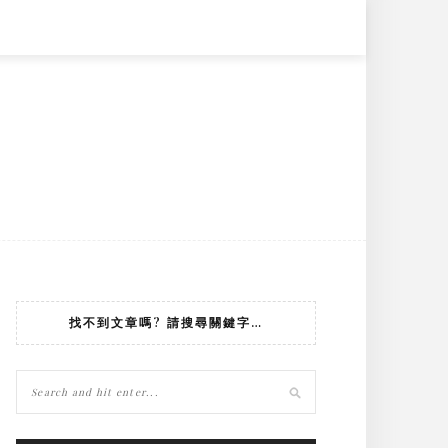
找不到文章嗎? 請搜尋關鍵字…