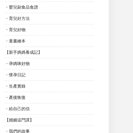
・嬰兒副食品食譜
・育兒好方法
・育兒好物
・童書繪本
【新手媽媽養成記】
・孕媽咪好物
・懷孕日記
・生產實錄
・產後恢復
・給自己的信
【婚姻這門課】
・我們的故事