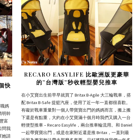
RECARO EASYLIFE 比歐洲版更豪華
的”台灣版”秒收輕型嬰兒推車
個快
在小艾寶出生前早早就買了 Britax B-Agile 大三輪戰車，搭
配 Britax B-Safe 提籃汽座，使用了近一年一直都很喜歡。
全職媽
有礙於戰車重量對一個人帶寶寶出門的媽媽而言，搬上搬
精明幹
下還是有點重，大約在小艾寶滿十個月時我們又購入一台
驗豐富
輕便型推車 – Recaro Easylife，兩台推車輪流用。和 Daniel
口問我
一起帶寶寶出門，或是在家附近還是推 Britax，一直到最
幫她請