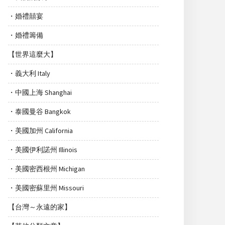
・婚禮囍宴
・婚禮籌備
【世界這麼大】
・義大利 Italy
・中國上海 Shanghai
・泰國曼谷 Bangkok
・美國加州 California
・美國伊利諾州 Illinois
・美國密西根州 Michigan
・美國密蘇里州 Missouri
【台灣～永遠的家】