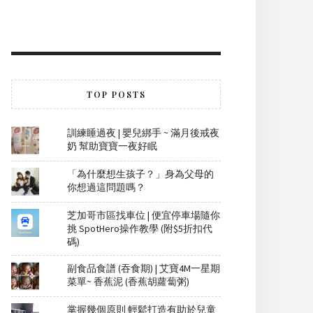
TOP POSTS
訓練睡過夜 | 嬰兒綁手 ~ 滿月後戒夜
奶 幫助寶寶一夜好眠
「為什麼想生孩子？」身為父母的
你想過這問題嗎？
芝加哥市區找車位 | 便宜停車場隨你
挑 SpotHero操作教學 (附$5折扣代
碼)
副食品食譜 (吞食期) | 艾寶4M一星期
菜單~ 香蕉泥 (香蕉胡蘿蔔粥)
掌握幾個原則 輕鬆打造有助於兒童