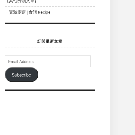
【其他分類文章】
・實驗廚房 | 食譜 Recipe
訂閱最新文章
Subscribe