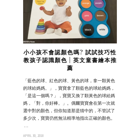
小小孩不會認顏色嗎? 試試技巧性
教孩子認識顏色 | 英文童書繪本推
薦
「藍色的球、紅色的球、黃色的球，拿一顆黃色
的球給媽媽。」，寶寶拿了顆藍色的球給媽媽，
「是這一個嗎？」，寶寶又換了顆黃色的球給媽
媽，「對，你好棒。」。偶爾寶寶會在第一次就
選中對的顏色，但你知道那是猜中的，不管試了
多少次，寶寶仍然無法精準地指出正確的顏色。
…
APRIL 30, 2018