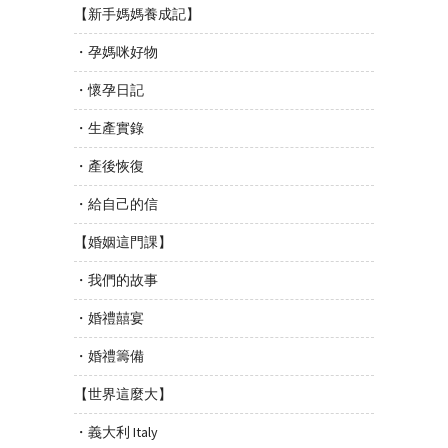
【新手媽媽養成記】
・孕媽咪好物
・懷孕日記
・生產實錄
・產後恢復
・給自己的信
【婚姻這門課】
・我們的故事
・婚禮囍宴
・婚禮籌備
【世界這麼大】
・義大利 Italy