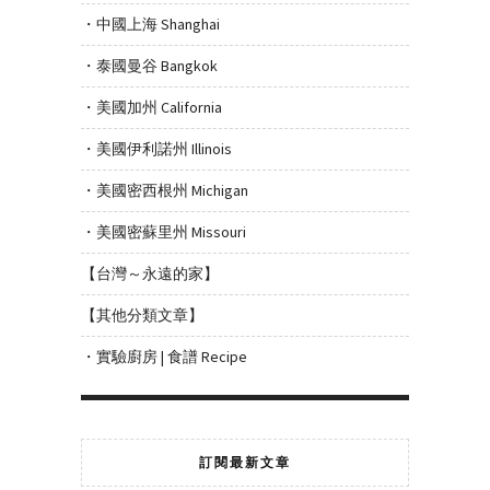
・中國上海 Shanghai
・泰國曼谷 Bangkok
・美國加州 California
・美國伊利諾州 Illinois
・美國密西根州 Michigan
・美國密蘇里州 Missouri
【台灣～永遠的家】
【其他分類文章】
・實驗廚房 | 食譜 Recipe
訂閱最新文章