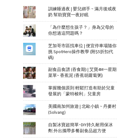
訓練睡過夜 | 嬰兒綁手 ~ 滿月後戒夜
奶 幫助寶寶一夜好眠
「為什麼想生孩子？」身為父母的
你想過這問題嗎？
芝加哥市區找車位 | 便宜停車場隨你
挑 SpotHero操作教學 (附$5折扣代
碼)
副食品食譜 (吞食期) | 艾寶4M一星期
菜單~ 香蕉泥 (香蕉胡蘿蔔粥)
掌握幾個原則 輕鬆打造有助於兒童
發展的「蒙特梭利」兒童房
美國南加州旅遊 | 北歐小鎮 ~ 丹麥村
(Solvang)
自製冰寶超簡單~DIY持久耐用保冰
劑 外出攜帶多餐副食品超方便