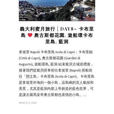
義大利蜜月旅行 | DAY8~ 卡布里
島
奧古斯都花園, 遊船環卡布
里島, 藍洞
拿坡里 Napoli 卡布里島 Isola di Capri：卡布里鎮
(Città di Capri), 奧古斯都花園 (Giardini di
Augusto), 遊船環島, 藍洞 結束龐貝古城巡禮後，
接著我們從龐貝搭車前往拿坡里 (Napoli) 搭船前
往「戀之島」卡布里島 (Isola di Capri)。卡布里島
是拿坡里外海的一個小島，這島嶼的宜人氣候和
美景，尤其是藍洞內那上帝創造的藍色世界，可
是讓古羅馬皇帝奧古斯都也衷情的小島。…
MARCH 9, 2014