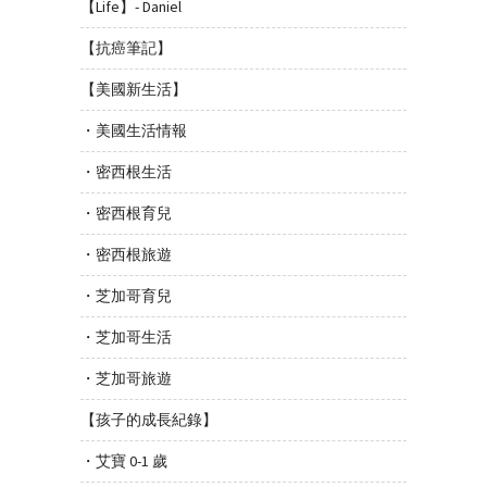
【Life】- Daniel
【抗癌筆記】
【美國新生活】
・美國生活情報
・密西根生活
・密西根育兒
・密西根旅遊
・芝加哥育兒
・芝加哥生活
・芝加哥旅遊
【孩子的成長紀錄】
・艾寶 0-1 歲