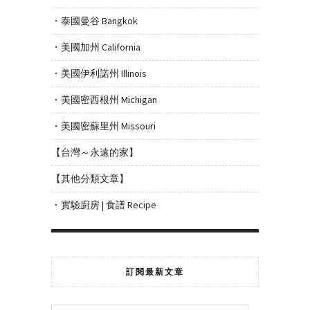
・泰國曼谷 Bangkok
・美國加州 California
・美國伊利諾州 Illinois
・美國密西根州 Michigan
・美國密蘇里州 Missouri
【台灣～永遠的家】
【其他分類文章】
・實驗廚房 | 食譜 Recipe
訂閱最新文章