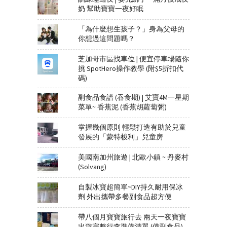
奶 幫助寶寶一夜好眠
「為什麼想生孩子？」身為父母的
你想過這問題嗎？
芝加哥市區找車位 | 便宜停車場隨你
挑 SpotHero操作教學 (附$5折扣代
碼)
副食品食譜 (吞食期) | 艾寶4M一星期
菜單~ 香蕉泥 (香蕉胡蘿蔔粥)
掌握幾個原則 輕鬆打造有助於兒童
發展的「蒙特梭利」兒童房
美國南加州旅遊 | 北歐小鎮 ~ 丹麥村
(Solvang)
自製冰寶超簡單~DIY持久耐用保冰
劑 外出攜帶多餐副食品超方便
帶八個月寶寶旅行去 兩天一夜寶寶
出遊完整行李準備清單 (備副食品)