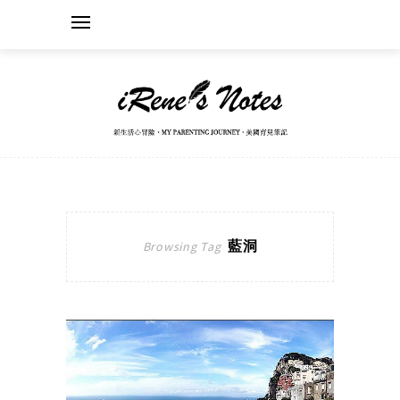
藍洞
Browsing Tag