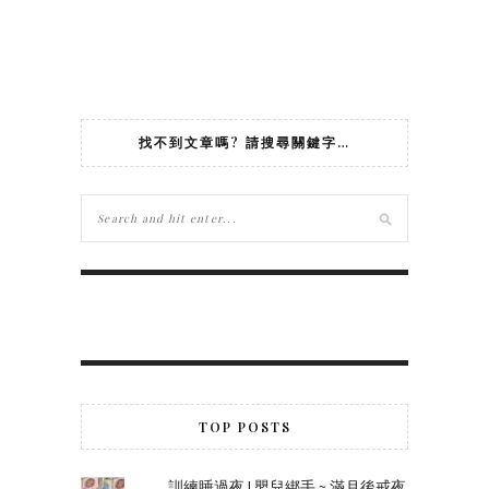
找不到文章嗎? 請搜尋關鍵字…
TOP POSTS
訓練睡過夜 | 嬰兒綁手 ~ 滿月後戒夜