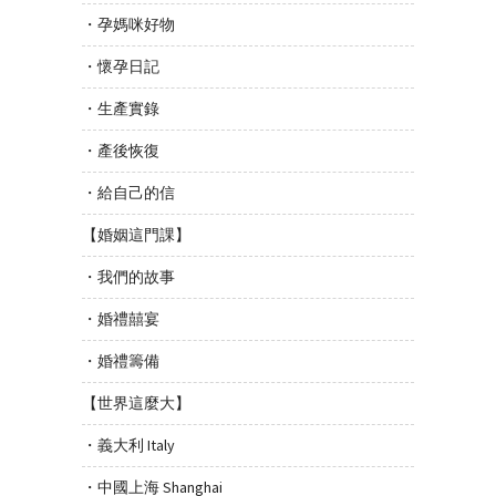
・孕媽咪好物
・懷孕日記
・生產實錄
・產後恢復
・給自己的信
【婚姻這門課】
・我們的故事
・婚禮囍宴
・婚禮籌備
【世界這麼大】
・義大利 Italy
・中國上海 Shanghai