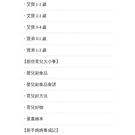
・艾寶 1-2 歲
・艾寶 2-3 歲
・艾寶 3-4 歲
・寶弟 0-1 歲
・寶弟 1-2 歲
【那些育兒大小事】
・嬰兒副食品
・嬰兒副食品食譜
・育兒好方法
・育兒好物
・童書繪本
【新手媽媽養成記】