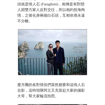
頭就是情人石 (Faraglioni)，相傳是有對戀
人因雙方家人反對交往，所以相約投海殉
情，之後化身兩個白石頭，互相依偎永遠
不分離。
蜜月團的各對情侶們當然都要和這情人石
合影，這時領隊阿立又充當起大家的攝影
大哥，幫大家輪流拍照。