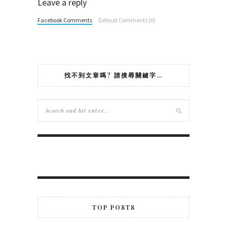
Leave a reply
Facebook Comments
Default Comments (0)
找不到文章嗎? 請搜尋關鍵字…
TOP POSTS