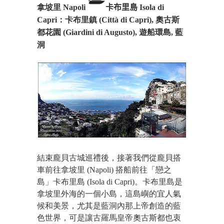
拿坡里 Napoli
卡布里島
Isola di
Capri：卡布里鎮 (Città di Capri), 奧古斯
都花園 (Giardini di Augusto), 遊船環島, 藍
洞
結束
龐貝古城巡禮
後，接著我們從龐貝搭
車前往拿坡里 (Napoli) 搭船前往「戀之
島」卡布里島 (Isola di Capri)。卡布里島是
拿坡里外海的一個小島，這島嶼的宜人氣
候和美景，尤其是藍洞內那上帝創造的藍
色世界，可是讓古羅馬皇帝奧古斯都也衷