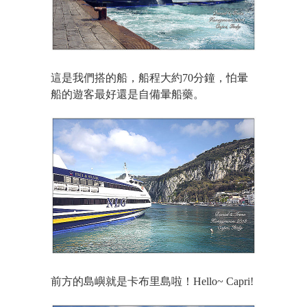
這是我們搭的船，船程大約70分鐘，怕暈
船的遊客最好還是自備暈船藥。
前方的島嶼就是卡布里島啦！Hello~ Capri!