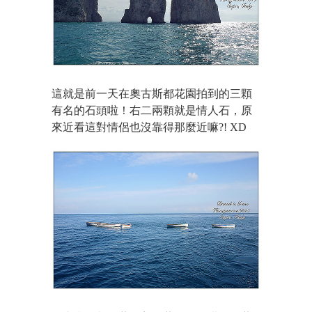
這就是前一天在奧古斯都花園拍到的三顆
有名的石頭啦！右二兩顆就是情人石，原
來近看這對情侶也沒靠得那麼近嘛?! XD