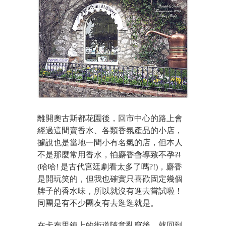
離開奧古斯都花園後，回市中心的路上會
經過這間賣香水、各類香氛產品的小店，
據說也是當地一間小有名氣的店，但本人
不是那麼常用香水，
怕麝香會導致不孕?!
(哈哈! 是古代宮廷劇看太多了嗎?!)，麝香
是開玩笑的，但我也確實只喜歡固定幾個
牌子的香水味，所以就沒有進去嘗試啦！
同團是有不少團友有去逛逛就是。
在卡布里鎮上的街道隨意亂竄後，就回到