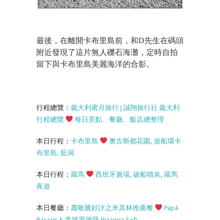
最後，在離開卡布里島前，和D先生在碼頭
附近發現了這片無人礫石海灘，定時自拍
留下與卡布里島美麗海洋的合影。
行程總覽：
義大利蜜月旅行
|
誠翔旅行社
義大利
行程總覽
每日景點、餐廳、飯店總整理
本日行程：
卡布里島
奧古斯都花園
,
遊船環卡
布里島
,
藍洞
本日行程：
羅馬
西班牙廣場
,
破船噴泉
,
羅馬
夜遊
本日餐廳：
蕭敬騰好評之米其林推薦餐
Papà
Baccus &
拿坡里披薩
Pizzeria Sofi