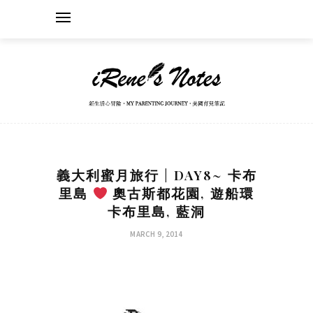
義大利蜜月旅行 | DAY8~ 卡布
里島
奧古斯都花園, 遊船環
卡布里島, 藍洞
MARCH 9, 2014