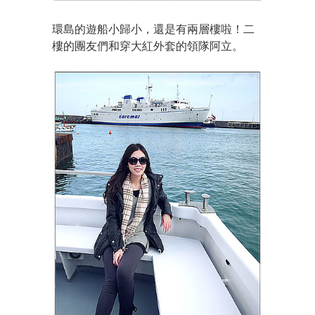
環島的遊船小歸小，還是有兩層樓啦！二
樓的團友們和穿大紅外套的領隊阿立。