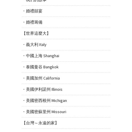
・婚禮囍宴
・婚禮籌備
【世界這麼大】
・義大利 Italy
・中國上海 Shanghai
・泰國曼谷 Bangkok
・美國加州 California
・美國伊利諾州 Illinois
・美國密西根州 Michigan
・美國密蘇里州 Missouri
【台灣～永遠的家】