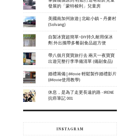
發展的「蒙特梭利」兒童房
美國南加州旅遊 | 北歐小鎮 ~ 丹麥村
(Solvang)
自製冰寶超簡單~DIY持久耐用保冰
劑 外出攜帶多餐副食品超方便
帶八個月寶寶旅行去 兩天一夜寶寶
出遊完整行李準備清單 (備副食品)
婚禮籌備 | iMovie 輕鬆製作婚禮影片
(iMovie使用教學)
休息，是為了走更長遠的路 - IRENE
抗癌筆記 001
INSTAGRAM