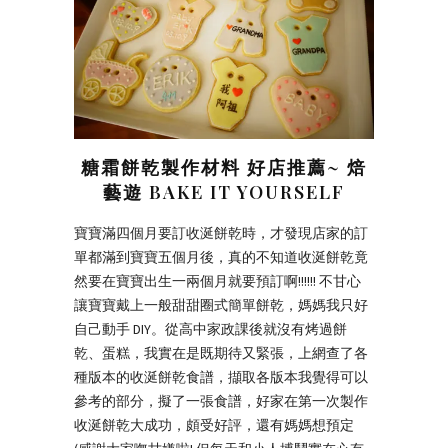
糖霜餅乾製作材料 好店推薦~ 焙
藝遊 BAKE IT YOURSELF
寶寶滿四個月要訂收涎餅乾時，才發現店家的訂
單都滿到寶寶五個月後，真的不知道收涎餅乾竟
然要在寶寶出生一兩個月就要預訂啊!!!!!! 不甘心
讓寶寶戴上一般甜甜圈式簡單餅乾，媽媽我只好
自己動手 DIY。從高中家政課後就沒有烤過餅
乾、蛋糕，我實在是既期待又緊張，上網查了各
種版本的收涎餅乾食譜，擷取各版本我覺得可以
參考的部分，擬了一張食譜，好家在第一次製作
收涎餅乾大成功，頗受好評，還有媽媽想預定