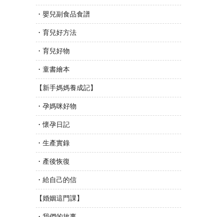
・嬰兒副食品食譜
・育兒好方法
・育兒好物
・童書繪本
【新手媽媽養成記】
・孕媽咪好物
・懷孕日記
・生產實錄
・產後恢復
・給自己的信
【婚姻這門課】
・我們的故事