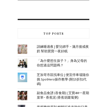
TOP POSTS
訓練睡過夜 | 嬰兒綁手 ~ 滿月後戒夜
奶 幫助寶寶一夜好眠
「為什麼想生孩子？」身為父母的
你想過這問題嗎？
芝加哥市區找車位 | 便宜停車場隨你
挑 SpotHero操作教學 (附$5折扣代
碼)
副食品食譜 (吞食期) | 艾寶4M一星期
菜單~ 香蕉泥 (香蕉胡蘿蔔粥)
掌握幾個原則 輕鬆打造有助於兒童