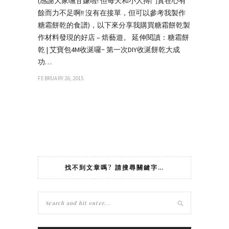
(感謝大家嘸甘嫌啦! 但每天和小人搏鬥實在心有
餘而力不足啊!! 沒有在接單，但可以參考我製作
糖霜餅乾的食譜)，以下來分享我購買糖霜餅乾製
作材料發現的好店 – 焙藝遊。 延伸閱讀：糖霜餅
乾 | 艾寶包4M收涎囉~ 第一次DIY收涎餅乾大成
功…
FEBRUARY 26, 2015
找不到文章嗎? 請搜尋關鍵字…