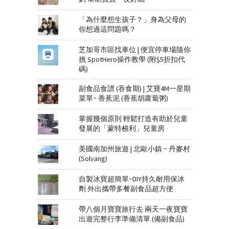
「為什麼想生孩子？」身為父母的
你想過這問題嗎？
芝加哥市區找車位 | 便宜停車場隨你
挑 SpotHero操作教學 (附$5折扣代
碼)
副食品食譜 (吞食期) | 艾寶4M一星期
菜單~ 香蕉泥 (香蕉胡蘿蔔粥)
掌握幾個原則 輕鬆打造有助於兒童
發展的「蒙特梭利」兒童房
美國南加州旅遊 | 北歐小鎮 ~ 丹麥村
(Solvang)
自製冰寶超簡單~DIY持久耐用保冰
劑 外出攜帶多餐副食品超方便
帶八個月寶寶旅行去 兩天一夜寶寶
出遊完整行李準備清單 (備副食品)