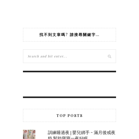
找不到文章嗎? 請搜尋關鍵字…
TOP POSTS
訓練睡過夜 | 嬰兒綁手 ~ 滿月後戒夜
奶 幫助寶寶一夜好眠