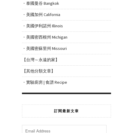
・泰國曼谷 Bangkok
・美國加州 California
・美國伊利諾州 Illinois
・美國密西根州 Michigan
・美國密蘇里州 Missouri
【台灣～永遠的家】
【其他分類文章】
・實驗廚房 | 食譜 Recipe
訂閱最新文章