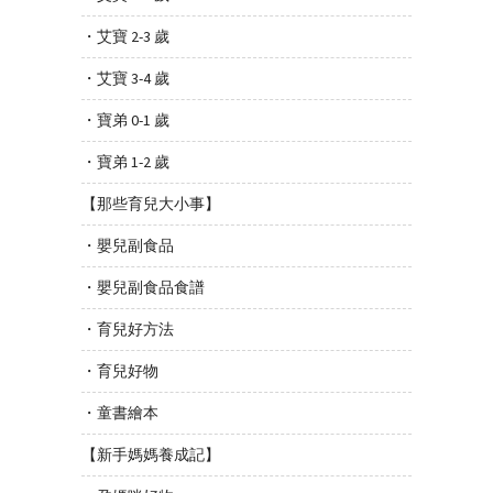
・艾寶 2-3 歲
・艾寶 3-4 歲
・寶弟 0-1 歲
・寶弟 1-2 歲
【那些育兒大小事】
・嬰兒副食品
・嬰兒副食品食譜
・育兒好方法
・育兒好物
・童書繪本
【新手媽媽養成記】