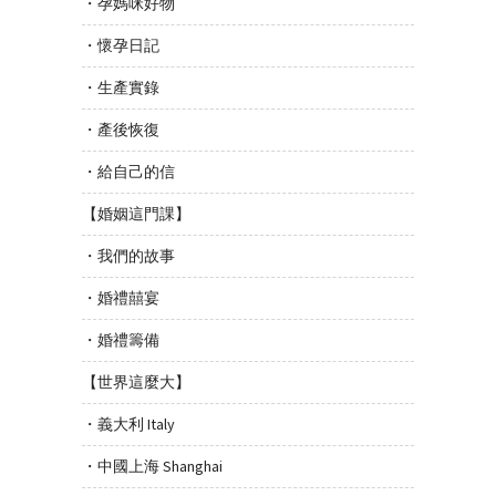
・孕媽咪好物
・懷孕日記
・生產實錄
・產後恢復
・給自己的信
【婚姻這門課】
・我們的故事
・婚禮囍宴
・婚禮籌備
【世界這麼大】
・義大利 Italy
・中國上海 Shanghai