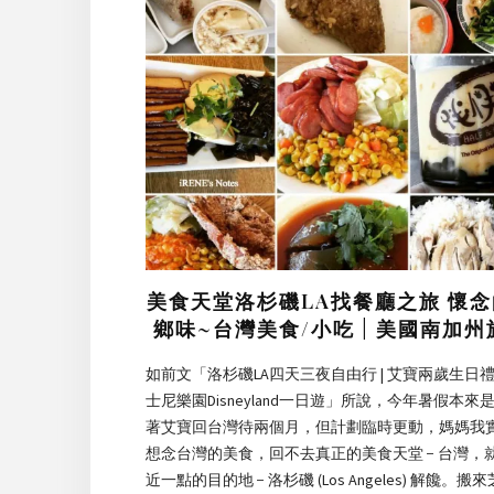
美食天堂洛杉磯LA找餐廳之旅 懷
鄉味~台灣美食/小吃 | 美國南加州
如前文「洛杉磯LA四天三夜自由行 | 艾寶兩歲生日禮
士尼樂園Disneyland一日遊」所說，今年暑假本來
著艾寶回台灣待兩個月，但計劃臨時更動，媽媽我
想念台灣的美食，回不去真正的美食天堂 − 台灣，
近一點的目的地 − 洛杉磯 (Los Angeles) 解饞。搬