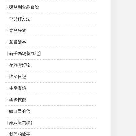
・嬰兒副食品食譜
・育兒好方法
・育兒好物
・童書繪本
【新手媽媽養成記】
・孕媽咪好物
・懷孕日記
・生產實錄
・產後恢復
・給自己的信
【婚姻這門課】
・我們的故事