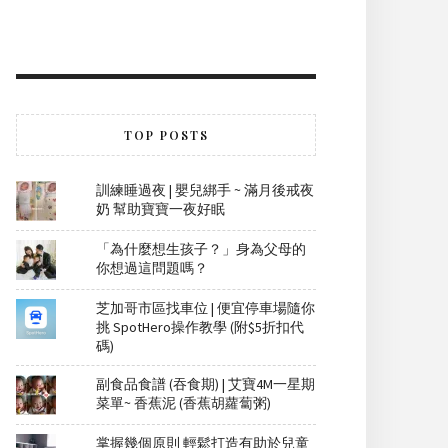
TOP POSTS
訓練睡過夜 | 嬰兒綁手 ~ 滿月後戒夜
奶 幫助寶寶一夜好眠
「為什麼想生孩子？」身為父母的
你想過這問題嗎？
芝加哥市區找車位 | 便宜停車場隨你
挑 SpotHero操作教學 (附$5折扣代
碼)
副食品食譜 (吞食期) | 艾寶4M一星期
菜單~ 香蕉泥 (香蕉胡蘿蔔粥)
掌握幾個原則 輕鬆打造有助於兒童