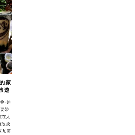
念的家
旅遊
物~迪
是要帶
實在太
就改飛
來芝加哥