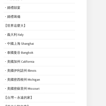
・婚禮囍宴
・婚禮籌備
【世界這麼大】
・義大利 Italy
・中國上海 Shanghai
・泰國曼谷 Bangkok
・美國加州 California
・美國伊利諾州 Illinois
・美國密西根州 Michigan
・美國密蘇里州 Missouri
【台灣～永遠的家】