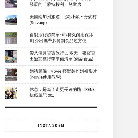
發展的「蒙特梭利」兒童房
美國南加州旅遊 | 北歐小鎮 ~ 丹麥村
(Solvang)
自製冰寶超簡單~DIY持久耐用保冰
劑 外出攜帶多餐副食品超方便
帶八個月寶寶旅行去 兩天一夜寶寶
出遊完整行李準備清單 (備副食品)
婚禮籌備 | iMovie 輕鬆製作婚禮影片
(iMovie使用教學)
休息，是為了走更長遠的路 - IRENE
抗癌筆記 001
INSTAGRAM