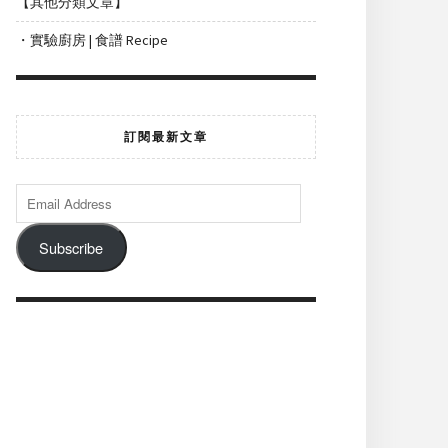
【其他分類文章】
・實驗廚房 | 食譜 Recipe
訂閱最新文章
Subscribe