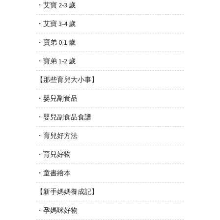
・艾寶 2-3 歲
・艾寶 3-4 歲
・寶弟 0-1 歲
・寶弟 1-2 歲
【那些育兒大小事】
・嬰兒副食品
・嬰兒副食品食譜
・育兒好方法
・育兒好物
・童書繪本
【新手媽媽養成記】
・孕媽咪好物