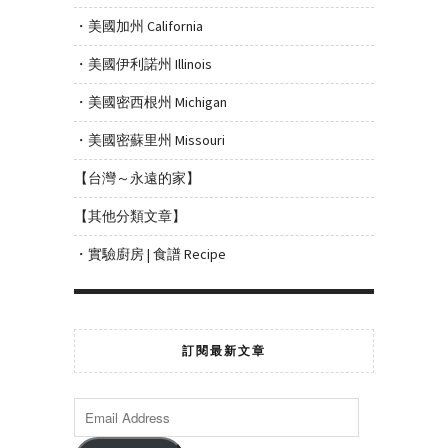
・美國加州 California
・美國伊利諾州 Illinois
・美國密西根州 Michigan
・美國密蘇里州 Missouri
【台灣～永遠的家】
【其他分類文章】
・實驗廚房 | 食譜 Recipe
訂閱最新文章