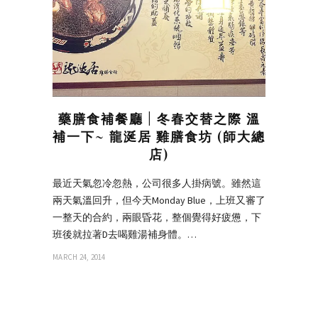
藥膳食補餐廳 | 冬春交替之際 溫
補一下~ 龍涎居 雞膳食坊 (師大總
店)
最近天氣忽冷忽熱，公司很多人掛病號。雖然這
兩天氣溫回升，但今天Monday Blue，上班又審了
一整天的合約，兩眼昏花，整個覺得好疲憊，下
班後就拉著D去喝雞湯補身體。…
MARCH 24, 2014