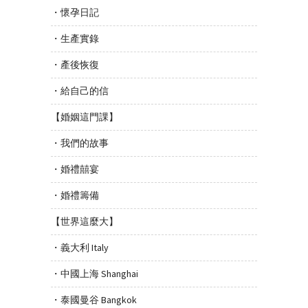
・懷孕日記
・生產實錄
・產後恢復
・給自己的信
【婚姻這門課】
・我們的故事
・婚禮囍宴
・婚禮籌備
【世界這麼大】
・義大利 Italy
・中國上海 Shanghai
・泰國曼谷 Bangkok