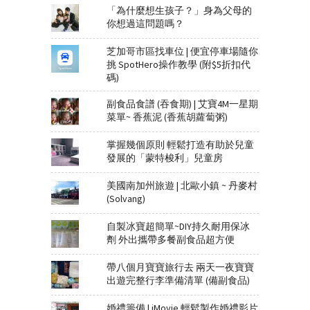
「為什麼想生孩子？」身為父母的
你想過這問題嗎？
芝加哥市區找車位 | 便宜停車場隨你
挑 SpotHero操作教學 (附$5折扣代
碼)
副食品食譜 (吞食期) | 艾寶4M一星期
菜單~ 香蕉泥 (香蕉胡蘿蔔粥)
掌握幾個原則 輕鬆打造有助於兒童
發展的「蒙特梭利」兒童房
美國南加州旅遊 | 北歐小鎮 ~ 丹麥村
(Solvang)
自製冰寶超簡單~DIY持久耐用保冰
劑 外出攜帶多餐副食品超方便
帶八個月寶寶旅行去 兩天一夜寶寶
出遊完整行李準備清單 (備副食品)
婚禮籌備 | iMovie 輕鬆製作婚禮影片