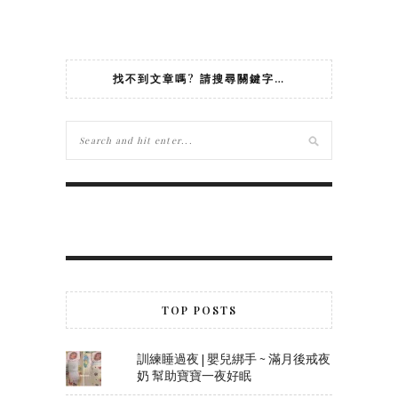
找不到文章嗎? 請搜尋關鍵字…
TOP POSTS
訓練睡過夜 | 嬰兒綁手 ~ 滿月後戒夜
奶 幫助寶寶一夜好眠