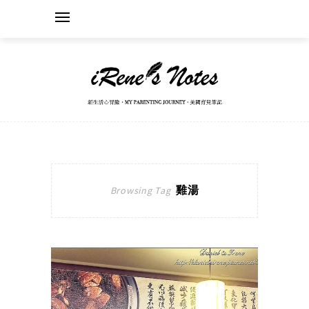
雞湯
Browsing Tag