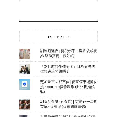
TOP POSTS
訓練睡過夜 | 嬰兒綁手 ~ 滿月後戒夜
奶 幫助寶寶一夜好眠
「為什麼想生孩子？」身為父母的
你想過這問題嗎？
芝加哥市區找車位 | 便宜停車場隨你
挑 SpotHero操作教學 (附$5折扣代
碼)
副食品食譜 (吞食期) | 艾寶4M一星期
菜單~ 香蕉泥 (香蕉胡蘿蔔粥)
掌握幾個原則 輕鬆打造有助於兒童