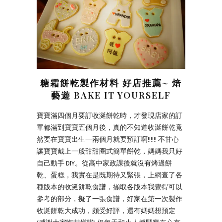
糖霜餅乾製作材料 好店推薦~ 焙
藝遊 BAKE IT YOURSELF
寶寶滿四個月要訂收涎餅乾時，才發現店家的訂
單都滿到寶寶五個月後，真的不知道收涎餅乾竟
然要在寶寶出生一兩個月就要預訂啊!!!!!! 不甘心
讓寶寶戴上一般甜甜圈式簡單餅乾，媽媽我只好
自己動手 DIY。從高中家政課後就沒有烤過餅
乾、蛋糕，我實在是既期待又緊張，上網查了各
種版本的收涎餅乾食譜，擷取各版本我覺得可以
參考的部分，擬了一張食譜，好家在第一次製作
收涎餅乾大成功，頗受好評，還有媽媽想預定