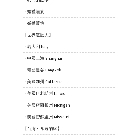
・婚禮囍宴
・婚禮籌備
【世界這麼大】
・義大利 Italy
・中國上海 Shanghai
・泰國曼谷 Bangkok
・美國加州 California
・美國伊利諾州 Illinois
・美國密西根州 Michigan
・美國密蘇里州 Missouri
【台灣～永遠的家】