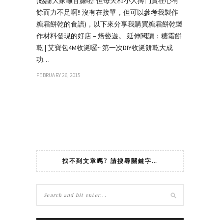
(感謝大家嘸甘嫌啦! 但每天和小人搏鬥實在心有
餘而力不足啊!! 沒有在接單，但可以參考我製作
糖霜餅乾的食譜)，以下來分享我購買糖霜餅乾製
作材料發現的好店 – 焙藝遊。 延伸閱讀：糖霜餅
乾 | 艾寶包4M收涎囉~ 第一次DIY收涎餅乾大成
功…
FEBRUARY 26, 2015
找不到文章嗎? 請搜尋關鍵字…