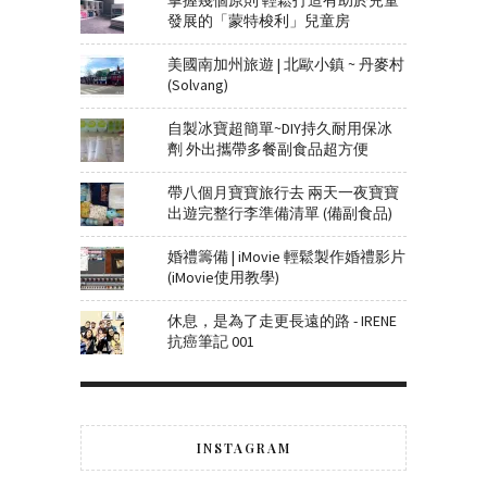
發展的「蒙特梭利」兒童房
美國南加州旅遊 | 北歐小鎮 ~ 丹麥村
(Solvang)
自製冰寶超簡單~DIY持久耐用保冰
劑 外出攜帶多餐副食品超方便
帶八個月寶寶旅行去 兩天一夜寶寶
出遊完整行李準備清單 (備副食品)
婚禮籌備 | iMovie 輕鬆製作婚禮影片
(iMovie使用教學)
休息，是為了走更長遠的路 - IRENE
抗癌筆記 001
INSTAGRAM