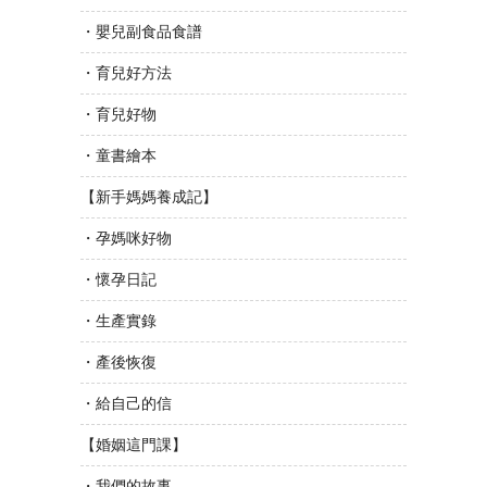
・嬰兒副食品食譜
・育兒好方法
・育兒好物
・童書繪本
【新手媽媽養成記】
・孕媽咪好物
・懷孕日記
・生產實錄
・產後恢復
・給自己的信
【婚姻這門課】
・我們的故事