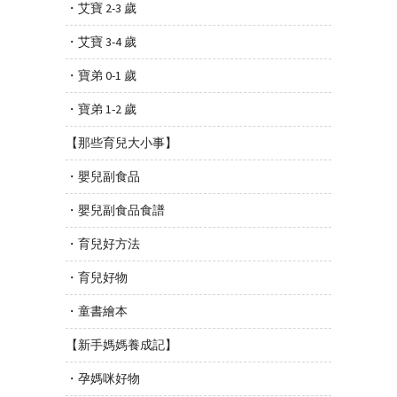
・艾寶 2-3 歲
・艾寶 3-4 歲
・寶弟 0-1 歲
・寶弟 1-2 歲
【那些育兒大小事】
・嬰兒副食品
・嬰兒副食品食譜
・育兒好方法
・育兒好物
・童書繪本
【新手媽媽養成記】
・孕媽咪好物