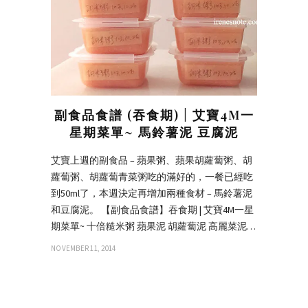
副食品食譜 (吞食期) | 艾寶4M一
星期菜單~ 馬鈴薯泥 豆腐泥
艾寶上週的副食品 – 蘋果粥、蘋果胡蘿蔔粥、胡
蘿蔔粥、胡蘿蔔青菜粥吃的滿好的，一餐已經吃
到50ml了，本週決定再增加兩種食材 – 馬鈴薯泥
和豆腐泥。 【副食品食譜】吞食期 | 艾寶4M一星
期菜單~ 十倍糙米粥 蘋果泥 胡蘿蔔泥 高麗菜泥…
NOVEMBER 11, 2014