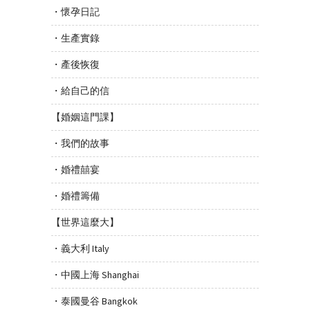
・懷孕日記
・生產實錄
・產後恢復
・給自己的信
【婚姻這門課】
・我們的故事
・婚禮囍宴
・婚禮籌備
【世界這麼大】
・義大利 Italy
・中國上海 Shanghai
・泰國曼谷 Bangkok