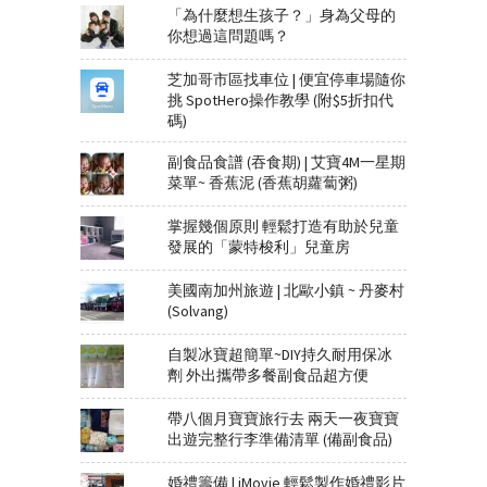
「為什麼想生孩子？」身為父母的
你想過這問題嗎？
芝加哥市區找車位 | 便宜停車場隨你
挑 SpotHero操作教學 (附$5折扣代
碼)
副食品食譜 (吞食期) | 艾寶4M一星期
菜單~ 香蕉泥 (香蕉胡蘿蔔粥)
掌握幾個原則 輕鬆打造有助於兒童
發展的「蒙特梭利」兒童房
美國南加州旅遊 | 北歐小鎮 ~ 丹麥村
(Solvang)
自製冰寶超簡單~DIY持久耐用保冰
劑 外出攜帶多餐副食品超方便
帶八個月寶寶旅行去 兩天一夜寶寶
出遊完整行李準備清單 (備副食品)
婚禮籌備 | iMovie 輕鬆製作婚禮影片