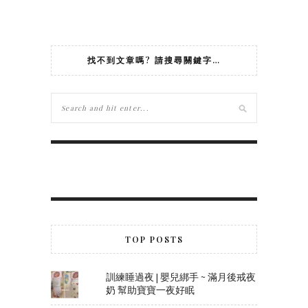
找不到文章嗎? 請搜尋關鍵字…
TOP POSTS
訓練睡過夜 | 嬰兒綁手 ~ 滿月後戒夜
奶 幫助寶寶一夜好眠