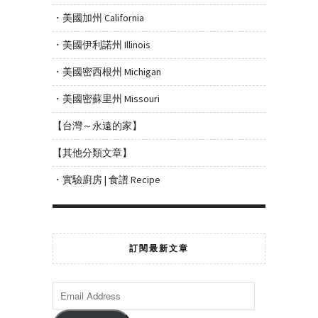
・美國加州 California
・美國伊利諾州 Illinois
・美國密西根州 Michigan
・美國密蘇里州 Missouri
【台灣～永遠的家】
【其他分類文章】
・實驗廚房 | 食譜 Recipe
訂閱最新文章