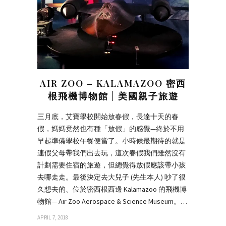
AIR ZOO – KALAMAZOO 密西
根飛機博物館 | 美國親子旅遊
三月底，艾寶學校開始放春假，長達十天的春
假，媽媽竟然也有種「放假」的感覺—終於不用
早起準備學校午餐便當了。小時候最期待的就是
連假父母帶我們出去玩，這次春假我們雖然沒有
計劃需要住宿的旅遊，但總覺得放假應該帶小孩
去哪走走。最後決定去大兒子 (先生本人) 吵了很
久想去的、位於密西根西邊 Kalamazoo 的飛機博
物館— Air Zoo Aerospace & Science Museum。…
APRIL 7, 2018