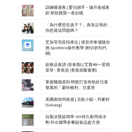
訓練睡過夜 | 嬰兒綁手 ~ 滿月後戒夜
奶 幫助寶寶一夜好眠
「為什麼想生孩子？」身為父母的
你想過這問題嗎？
芝加哥市區找車位 | 便宜停車場隨你
挑 SpotHero操作教學 (附$5折扣代
碼)
副食品食譜 (吞食期) | 艾寶4M一星期
菜單~ 香蕉泥 (香蕉胡蘿蔔粥)
掌握幾個原則 輕鬆打造有助於兒童
發展的「蒙特梭利」兒童房
美國南加州旅遊 | 北歐小鎮 ~ 丹麥村
(Solvang)
自製冰寶超簡單~DIY持久耐用保冰
劑 外出攜帶多餐副食品超方便