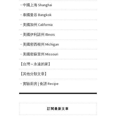
・中國上海 Shanghai
・泰國曼谷 Bangkok
・美國加州 California
・美國伊利諾州 Illinois
・美國密西根州 Michigan
・美國密蘇里州 Missouri
【台灣～永遠的家】
【其他分類文章】
・實驗廚房 | 食譜 Recipe
訂閱最新文章