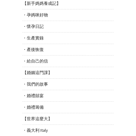
【新手媽媽養成記】
・孕媽咪好物
・懷孕日記
・生產實錄
・產後恢復
・給自己的信
【婚姻這門課】
・我們的故事
・婚禮囍宴
・婚禮籌備
【世界這麼大】
・義大利 Italy