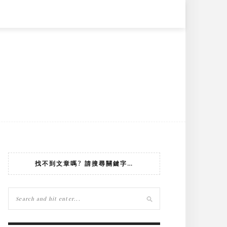
找不到文章嗎? 請搜尋關鍵字…