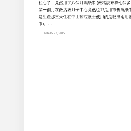
粗心了，竟然用了八個月濕紙巾 (嚴格說來算七個
第一個月在飯店級月子中心竟然也都是用市售濕紙
是生產那三天住在中山醫院護士使用的是乾溼兩用
巾)。…
FEBRUARY 27, 2015