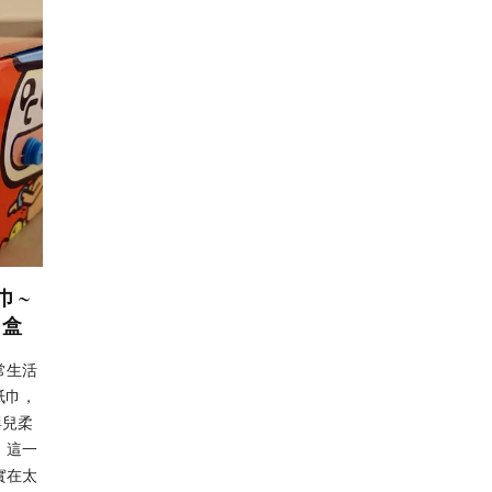
巾~
巾盒
常生活
紙巾，
嬰兒柔
，這一
實在太