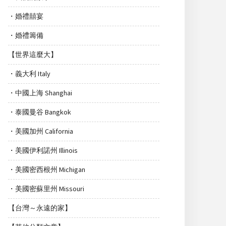
・婚禮囍宴
・婚禮籌備
【世界這麼大】
・義大利 Italy
・中國上海 Shanghai
・泰國曼谷 Bangkok
・美國加州 California
・美國伊利諾州 Illinois
・美國密西根州 Michigan
・美國密蘇里州 Missouri
【台灣～永遠的家】