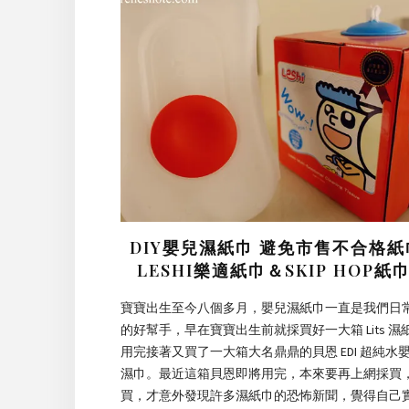
DIY嬰兒濕紙巾 避免市售不合格紙
LESHI樂適紙巾＆SKIP HOP紙
寶寶出生至今八個多月，嬰兒濕紙巾一直是我們日
的好幫手，早在寶寶出生前就採買好一大箱 Lits 濕
用完接著又買了一大箱大名鼎鼎的貝恩 EDI 超純水
濕巾。最近這箱貝恩即將用完，本來要再上網採買
買，才意外發現許多濕紙巾的恐怖新聞，覺得自己