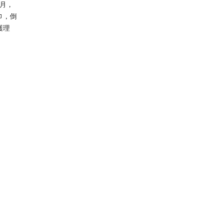
多月，
巾，倒
護理