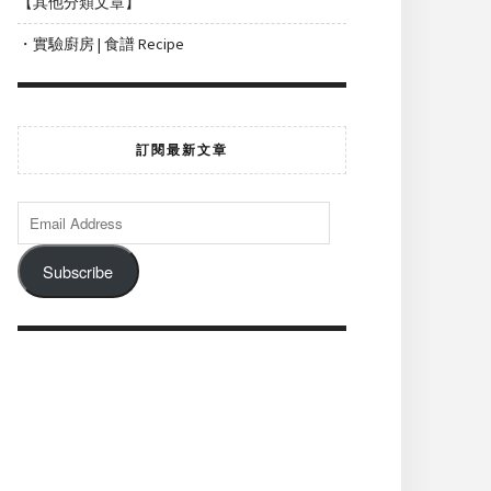
【其他分類文章】
・實驗廚房 | 食譜 Recipe
訂閱最新文章
Subscribe