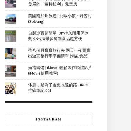
發展的「蒙特梭利」兒童房
美國南加州旅遊 | 北歐小鎮 ~ 丹麥村
(Solvang)
自製冰寶超簡單~DIY持久耐用保冰
劑 外出攜帶多餐副食品超方便
帶八個月寶寶旅行去 兩天一夜寶寶
出遊完整行李準備清單 (備副食品)
婚禮籌備 | iMovie 輕鬆製作婚禮影片
(iMovie使用教學)
休息，是為了走更長遠的路 - IRENE
抗癌筆記 001
INSTAGRAM