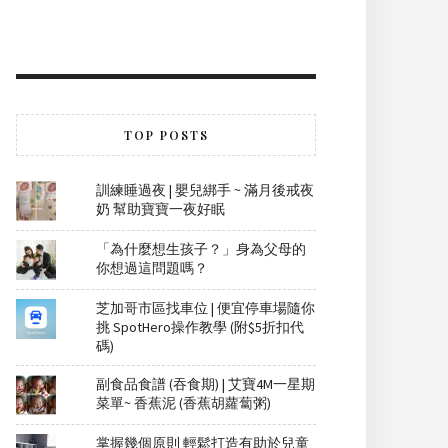
TOP POSTS
訓練睡過夜 | 嬰兒綁手 ~ 滿月後戒夜
奶 幫助寶寶一夜好眠
「為什麼想生孩子？」身為父母的
你想過這問題嗎？
芝加哥市區找車位 | 便宜停車場隨你
挑 SpotHero操作教學 (附$5折扣代
碼)
副食品食譜 (吞食期) | 艾寶4M一星期
菜單~ 香蕉泥 (香蕉胡蘿蔔粥)
掌握幾個原則 輕鬆打造有助於兒童