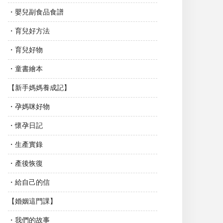
・嬰兒副食品食譜
・育兒好方法
・育兒好物
・童書繪本
【新手媽媽養成記】
・孕媽咪好物
・懷孕日記
・生產實錄
・產後恢復
・給自己的信
【婚姻這門課】
・我們的故事