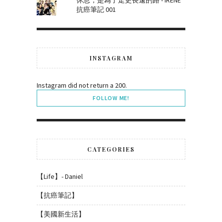
抗癌筆記 001
INSTAGRAM
Instagram did not return a 200.
FOLLOW ME!
CATEGORIES
【Life】- Daniel
【抗癌筆記】
【美國新生活】