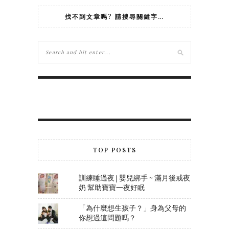
找不到文章嗎? 請搜尋關鍵字…
TOP POSTS
訓練睡過夜 | 嬰兒綁手 ~ 滿月後戒夜
奶 幫助寶寶一夜好眠
「為什麼想生孩子？」身為父母的
你想過這問題嗎？