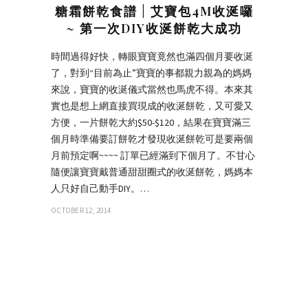
糖霜餅乾食譜 | 艾寶包4M收涎囉
~ 第一次DIY收涎餅乾大成功
時間過得好快，轉眼寶寶竟然也滿四個月要收涎
了，對到“目前為止”寶寶的事都親力親為的媽媽
來說，寶寶的收涎儀式當然也馬虎不得。本來其
實也是想上網直接買現成的收涎餅乾，又可愛又
方便，一片餅乾大約$50-$120，結果在寶寶滿三
個月時準備要訂餅乾才發現收涎餅乾可是要兩個
月前預定啊~~~~ 訂單已經滿到下個月了。不甘心
隨便讓寶寶戴普通甜甜圈式的收涎餅乾，媽媽本
人只好自己動手DIY。…
OCTOBER 12, 2014