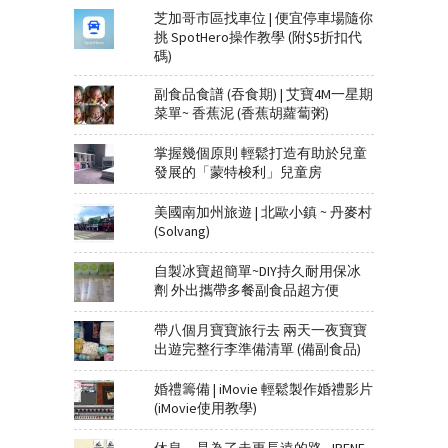
芝加哥市區找車位 | 便宜停車場隨你
挑 SpotHero操作教學 (附$5折扣代
碼)
副食品食譜 (吞食期) | 艾寶4M一星期
菜單~ 香蕉泥 (香蕉胡蘿蔔粥)
掌握幾個原則 輕鬆打造有助於兒童
發展的「蒙特梭利」兒童房
美國南加州旅遊 | 北歐小鎮 ~ 丹麥村
(Solvang)
自製冰寶超簡單~DIY持久耐用保冰
劑 外出攜帶多餐副食品超方便
帶八個月寶寶旅行去 兩天一夜寶寶
出遊完整行李準備清單 (備副食品)
婚禮籌備 | iMovie 輕鬆製作婚禮影片
(iMovie使用教學)
休息，是為了走更長遠的路 - IRENE