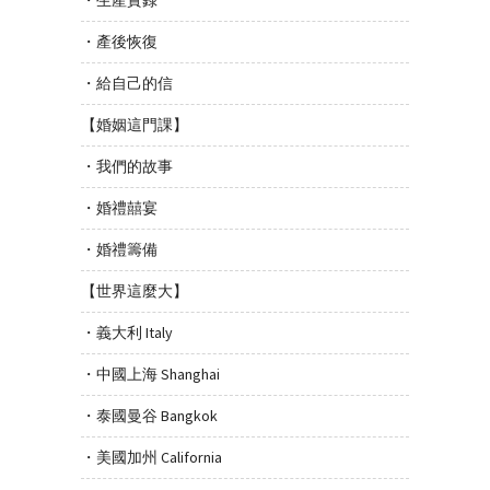
・產後恢復
・給自己的信
【婚姻這門課】
・我們的故事
・婚禮囍宴
・婚禮籌備
【世界這麼大】
・義大利 Italy
・中國上海 Shanghai
・泰國曼谷 Bangkok
・美國加州 California