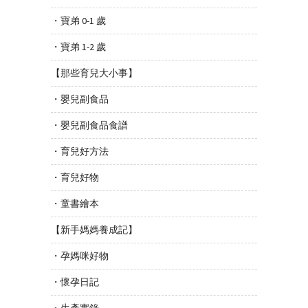
・寶弟 0-1 歲
・寶弟 1-2 歲
【那些育兒大小事】
・嬰兒副食品
・嬰兒副食品食譜
・育兒好方法
・育兒好物
・童書繪本
【新手媽媽養成記】
・孕媽咪好物
・懷孕日記
・生產實錄