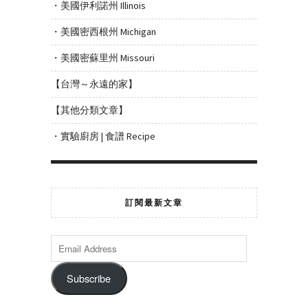
・美國伊利諾州 Illinois
・美國密西根州 Michigan
・美國密蘇里州 Missouri
【台灣～永遠的家】
【其他分類文章】
・實驗廚房 | 食譜 Recipe
訂閱最新文章
Subscribe