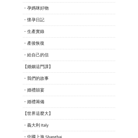
・孕媽咪好物
・懷孕日記
・生產實錄
・產後恢復
・給自己的信
【婚姻這門課】
・我們的故事
・婚禮囍宴
・婚禮籌備
【世界這麼大】
・義大利 Italy
・中國上海 Shanghai