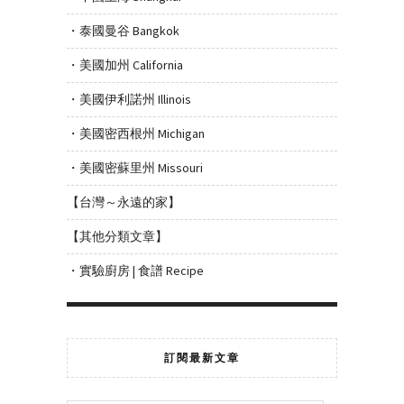
・泰國曼谷 Bangkok
・美國加州 California
・美國伊利諾州 Illinois
・美國密西根州 Michigan
・美國密蘇里州 Missouri
【台灣～永遠的家】
【其他分類文章】
・實驗廚房 | 食譜 Recipe
訂閱最新文章