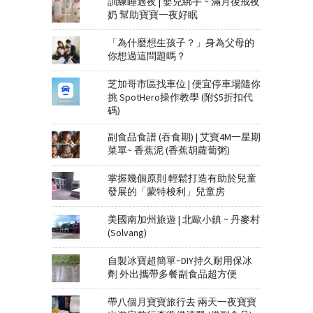
訓練睡過夜 | 嬰兒綁手 ~ 滿月後戒夜
奶 幫助寶寶一夜好眠
「為什麼想生孩子？」身為父母的
你想過這問題嗎？
芝加哥市區找車位 | 便宜停車場隨你
挑 SpotHero操作教學 (附$5折扣代
碼)
副食品食譜 (吞食期) | 艾寶4M一星期
菜單~ 香蕉泥 (香蕉胡蘿蔔粥)
掌握幾個原則 輕鬆打造有助於兒童
發展的「蒙特梭利」兒童房
美國南加州旅遊 | 北歐小鎮 ~ 丹麥村
(Solvang)
自製冰寶超簡單~DIY持久耐用保冰
劑 外出攜帶多餐副食品超方便
帶八個月寶寶旅行去 兩天一夜寶寶