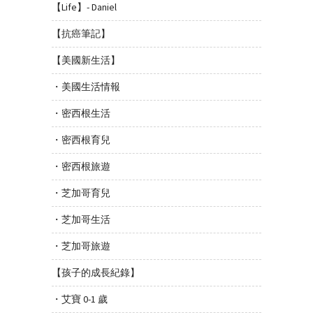
【Life】- Daniel
【抗癌筆記】
【美國新生活】
・美國生活情報
・密西根生活
・密西根育兒
・密西根旅遊
・芝加哥育兒
・芝加哥生活
・芝加哥旅遊
【孩子的成長紀錄】
・艾寶 0-1 歲