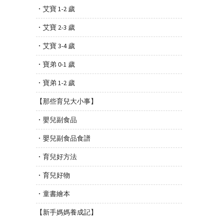
・艾寶 1-2 歲
・艾寶 2-3 歲
・艾寶 3-4 歲
・寶弟 0-1 歲
・寶弟 1-2 歲
【那些育兒大小事】
・嬰兒副食品
・嬰兒副食品食譜
・育兒好方法
・育兒好物
・童書繪本
【新手媽媽養成記】