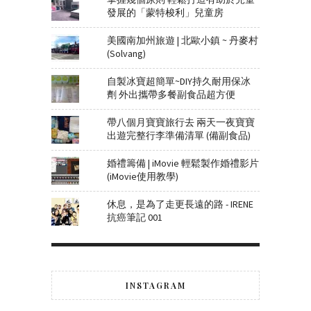
發展的「蒙特梭利」兒童房
美國南加州旅遊 | 北歐小鎮 ~ 丹麥村
(Solvang)
自製冰寶超簡單~DIY持久耐用保冰
劑 外出攜帶多餐副食品超方便
帶八個月寶寶旅行去 兩天一夜寶寶
出遊完整行李準備清單 (備副食品)
婚禮籌備 | iMovie 輕鬆製作婚禮影片
(iMovie使用教學)
休息，是為了走更長遠的路 - IRENE
抗癌筆記 001
INSTAGRAM