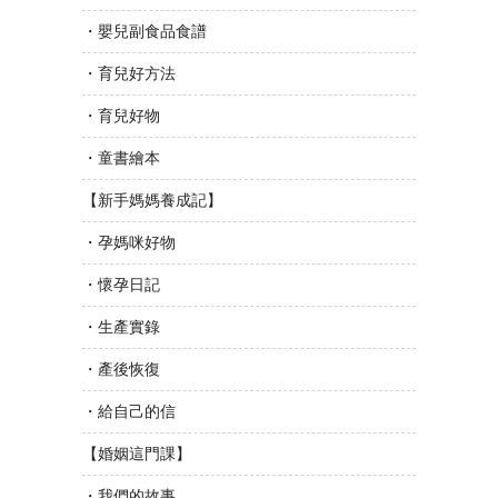
・嬰兒副食品食譜
・育兒好方法
・育兒好物
・童書繪本
【新手媽媽養成記】
・孕媽咪好物
・懷孕日記
・生產實錄
・產後恢復
・給自己的信
【婚姻這門課】
・我們的故事