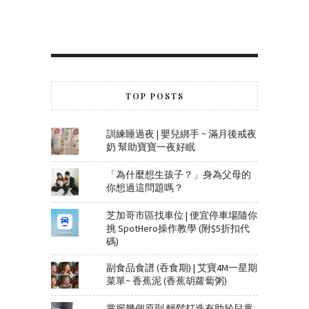
TOP POSTS
訓練睡過夜 | 嬰兒綁手 ~ 滿月後戒夜
奶 幫助寶寶一夜好眠
「為什麼想生孩子？」身為父母的
你想過這問題嗎？
芝加哥市區找車位 | 便宜停車場隨你
挑 SpotHero操作教學 (附$5折扣代
碼)
副食品食譜 (吞食期) | 艾寶4M一星期
菜單~ 香蕉泥 (香蕉胡蘿蔔粥)
掌握幾個原則 輕鬆打造有助於兒童