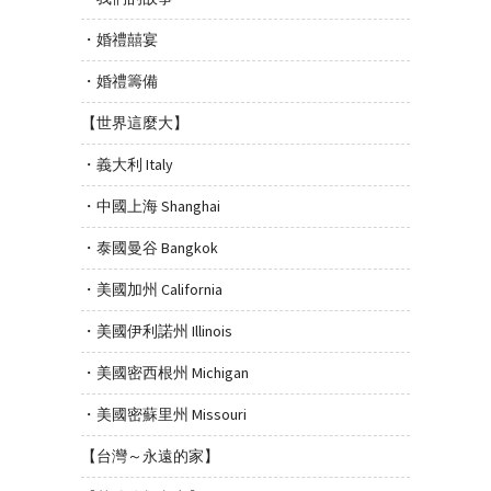
・婚禮囍宴
・婚禮籌備
【世界這麼大】
・義大利 Italy
・中國上海 Shanghai
・泰國曼谷 Bangkok
・美國加州 California
・美國伊利諾州 Illinois
・美國密西根州 Michigan
・美國密蘇里州 Missouri
【台灣～永遠的家】