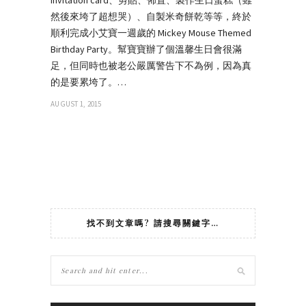
然後來垮了超想哭）、自製米奇餅乾等等，終於
順利完成小艾寶一週歲的 Mickey Mouse Themed
Birthday Party。幫寶寶辦了個溫馨生日會很滿
足，但同時也被老公嚴厲警告下不為例，因為真
的是要累垮了。…
AUGUST 1, 2015
找不到文章嗎? 請搜尋關鍵字…