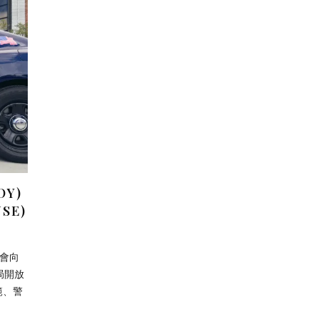
Y)
SE)
思會向
局開放
範、警