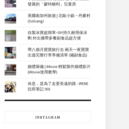
發展的「蒙特梭利」兒童房
美國南加州旅遊 | 北歐小鎮 ~ 丹麥村
(Solvang)
自製冰寶超簡單~DIY持久耐用保冰
劑 外出攜帶多餐副食品超方便
帶八個月寶寶旅行去 兩天一夜寶寶
出遊完整行李準備清單 (備副食品)
婚禮籌備 | iMovie 輕鬆製作婚禮影片
(iMovie使用教學)
休息，是為了走更長遠的路 - IRENE
抗癌筆記 001
INSTAGRAM