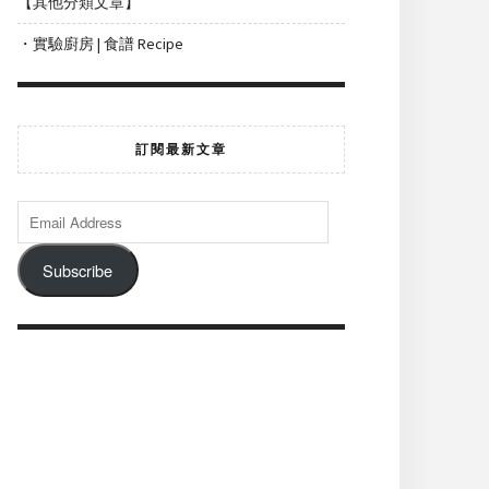
【其他分類文章】
・實驗廚房 | 食譜 Recipe
訂閱最新文章
Subscribe