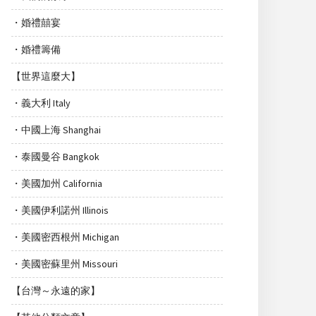
・婚禮囍宴
・婚禮籌備
【世界這麼大】
・義大利 Italy
・中國上海 Shanghai
・泰國曼谷 Bangkok
・美國加州 California
・美國伊利諾州 Illinois
・美國密西根州 Michigan
・美國密蘇里州 Missouri
【台灣～永遠的家】