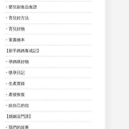
・嬰兒副食品食譜
・育兒好方法
・育兒好物
・童書繪本
【新手媽媽養成記】
・孕媽咪好物
・懷孕日記
・生產實錄
・產後恢復
・給自己的信
【婚姻這門課】
・我們的故事