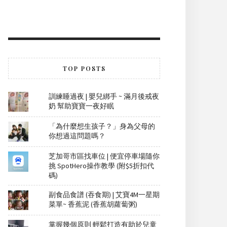
TOP POSTS
訓練睡過夜 | 嬰兒綁手 ~ 滿月後戒夜
奶 幫助寶寶一夜好眠
「為什麼想生孩子？」身為父母的
你想過這問題嗎？
芝加哥市區找車位 | 便宜停車場隨你
挑 SpotHero操作教學 (附$5折扣代
碼)
副食品食譜 (吞食期) | 艾寶4M一星期
菜單~ 香蕉泥 (香蕉胡蘿蔔粥)
掌握幾個原則 輕鬆打造有助於兒童