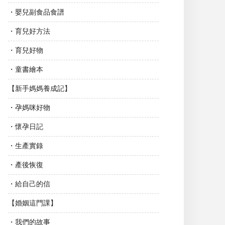
・嬰兒副食品食譜
・育兒好方法
・育兒好物
・童書繪本
【新手媽媽養成記】
・孕媽咪好物
・懷孕日記
・生產實錄
・產後恢復
・給自己的信
【婚姻這門課】
・我們的故事