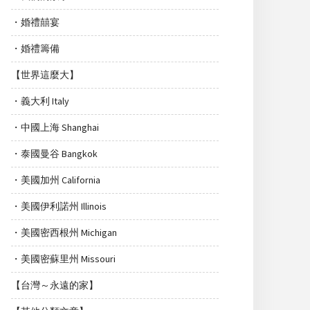
・婚禮囍宴
・婚禮籌備
【世界這麼大】
・義大利 Italy
・中國上海 Shanghai
・泰國曼谷 Bangkok
・美國加州 California
・美國伊利諾州 Illinois
・美國密西根州 Michigan
・美國密蘇里州 Missouri
【台灣～永遠的家】