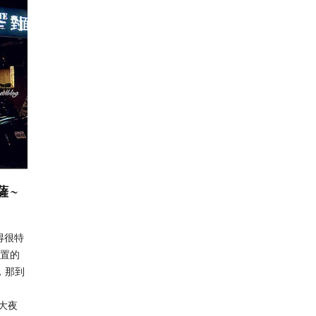
薩~
得很特
位置的
，那到
師大夜