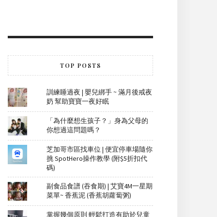
TOP POSTS
訓練睡過夜 | 嬰兒綁手 ~ 滿月後戒夜
奶 幫助寶寶一夜好眠
「為什麼想生孩子？」身為父母的
你想過這問題嗎？
芝加哥市區找車位 | 便宜停車場隨你
挑 SpotHero操作教學 (附$5折扣代
碼)
副食品食譜 (吞食期) | 艾寶4M一星期
菜單~ 香蕉泥 (香蕉胡蘿蔔粥)
掌握幾個原則 輕鬆打造有助於兒童