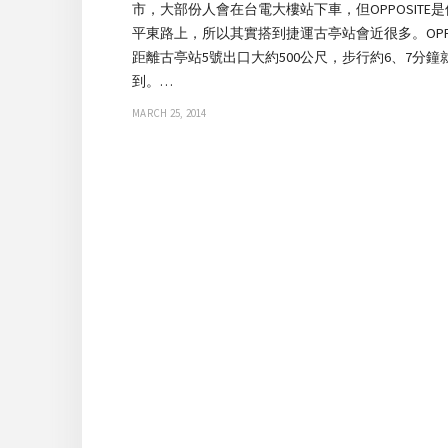
市，大部份人會在台電大樓站下車，但OPPOSITE
平東路上，所以其實搭到捷運古亭站會近很多。OPPO
距離古亭站5號出口大約500公尺，步行約6、7分鐘
到。…
MARCH 25, 2014