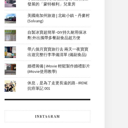
發展的「蒙特梭利」兒童房
美國南加州旅遊 | 北歐小鎮 ~ 丹麥村
(Solvang)
自製冰寶超簡單~DIY持久耐用保冰
劑 外出攜帶多餐副食品超方便
帶八個月寶寶旅行去 兩天一夜寶寶
出遊完整行李準備清單 (備副食品)
婚禮籌備 | iMovie 輕鬆製作婚禮影片
(iMovie使用教學)
休息，是為了走更長遠的路 - IRENE
抗癌筆記 001
INSTAGRAM