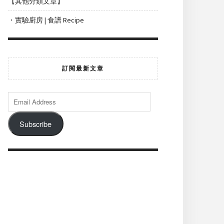
【其他分類文章】
・實驗廚房 | 食譜 Recipe
訂閱最新文章
Subscribe