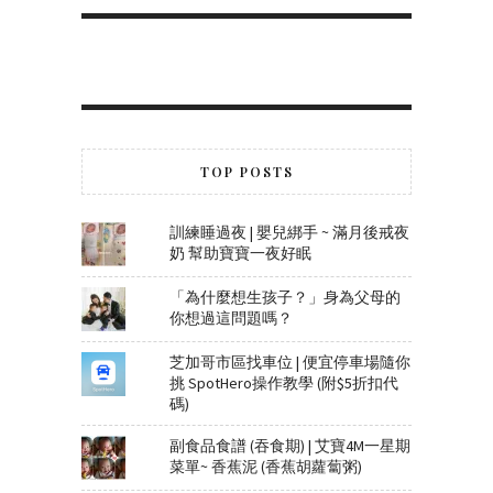
TOP POSTS
訓練睡過夜 | 嬰兒綁手 ~ 滿月後戒夜
奶 幫助寶寶一夜好眠
「為什麼想生孩子？」身為父母的
你想過這問題嗎？
芝加哥市區找車位 | 便宜停車場隨你
挑 SpotHero操作教學 (附$5折扣代
碼)
副食品食譜 (吞食期) | 艾寶4M一星期
菜單~ 香蕉泥 (香蕉胡蘿蔔粥)