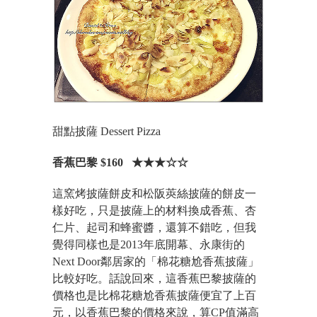
甜點披薩 Dessert Pizza
香蕉巴黎 $160 ★★★☆☆
這窯烤披薩餅皮和松阪莢絲披薩的餅皮一
樣好吃，只是披薩上的材料換成香蕉、杏
仁片、起司和蜂蜜醬，還算不錯吃，但我
覺得同樣也是2013年底開幕、永康街的
Next Door鄰居家的「棉花糖尬香蕉披薩」
比較好吃。話說回來，這香蕉巴黎披薩的
價格也是比棉花糖尬香蕉披薩便宜了上百
元，以香蕉巴黎的價格來說，算CP值滿高