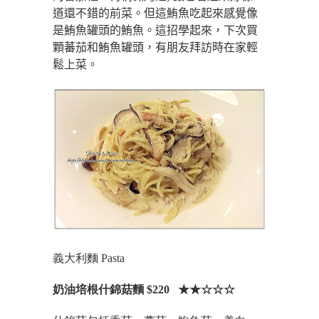
道還不錯的前菜。但這鮪魚吃起來感覺像
是鮪魚罐頭的鮪魚。這招學起來，下次買
顆蕃茄和鮪魚罐頭，有朋友拜訪時在家輕
鬆上菜。
義大利麵 Pasta
奶油培根什錦菇麵 $220 ★★☆☆☆