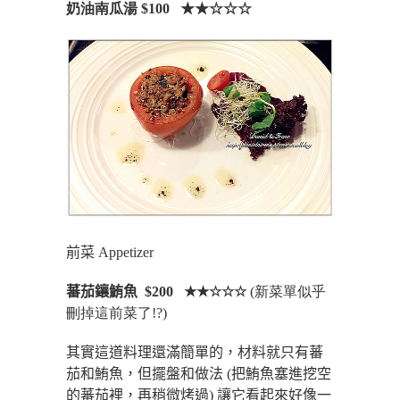
奶油南瓜湯 $100 ★★☆☆☆
前菜
Appetizer
蕃茄鑲鮪魚
$200 ★★☆☆☆
(新菜單似乎
刪掉這前菜了!?)
其實這道料理還滿簡單的，材料就只有蕃
茄和鮪魚，但擺盤和做法
(
把鮪魚塞進挖空
的蕃茄裡，再稍微烤過
)
讓它看起來好像一