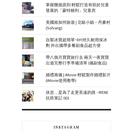
掌握幾個原則 輕鬆打造有助於兒童
發展的「蒙特梭利」兒童房
美國南加州旅遊 | 北歐小鎮 ~ 丹麥村
(Solvang)
自製冰寶超簡單~DIY持久耐用保冰
劑 外出攜帶多餐副食品超方便
帶八個月寶寶旅行去 兩天一夜寶寶
出遊完整行李準備清單 (備副食品)
婚禮籌備 | iMovie 輕鬆製作婚禮影片
(iMovie使用教學)
休息，是為了走更長遠的路 - IRENE
抗癌筆記 001
INSTAGRAM