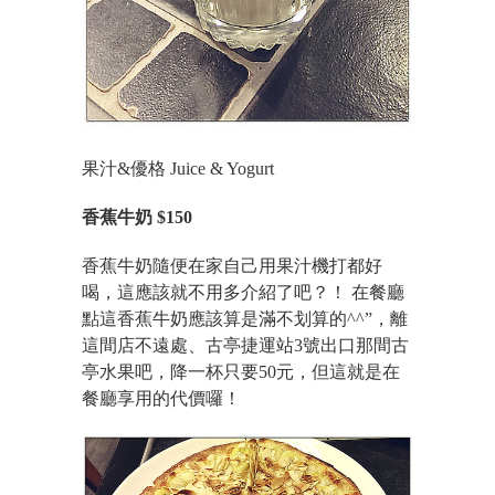
果汁&優格 Juice & Yogurt
香蕉牛奶 $150
香蕉牛奶隨便在家自己用果汁機打都好
喝，這應該就不用多介紹了吧？！ 在餐廳
點這香蕉牛奶應該算是滿不划算的^^”，離
這間店不遠處、古亭捷運站3號出口那間古
亭水果吧，降一杯只要50元，但這就是在
餐廳享用的代價囉！