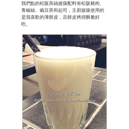
我們點的松阪莢絲披薩配料有松阪豬肉、
青椒絲、豌豆莢和起司，主廚披薩使用的
是我喜歡的薄餅皮，且餅皮烤得酥脆好
吃。