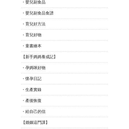
・嬰兒副食品
・嬰兒副食品食譜
・育兒好方法
・育兒好物
・童書繪本
【新手媽媽養成記】
・孕媽咪好物
・懷孕日記
・生產實錄
・產後恢復
・給自己的信
【婚姻這門課】