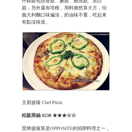
什錦菇包括香菇、蘑菇、鮑魚菇、美白
菇，另外還有培根，用料雖然算大方，但
義大利麵口味偏淡，奶油味不重，吃起來
有點沒味道。
主廚披薩 Chef Pizza
松阪莢絲 $230 ★★★☆☆
窯烤披薩算是OPPOSITE的招牌料理之一，