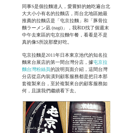
同事S是個拉麵達人，愛嘗鮮的她吃遍台北
大大小小有名的拉麵店，而台北地區她最
推薦的拉麵店是「屯京拉麵」和「豚骨拉
麵ラーメン凪 (nagi)」，我和D找了個週末
中午去東區的屯京拉麵午餐，看看是不是
真的像S所說那麼好吃。
屯京拉麵是2011年日本東京池代的知名拉
麵來台展店的第一間台灣分店，據
屯京拉
麵台灣粉絲頁
的說明頁面介紹，這間台灣
分店從店內裝潢到顧客服務都是把日本那
套複製來台，至於複製來台的顧客服務如
何，且讓我們繼續看下去。