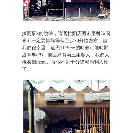
據同事S的說法，這間拉麵店週末用餐時間
來都一定要排隊等個至少30分鐘左右，但
我們很幸運，這天11:30來的時候可能時間
還算早(?!)，前面只有兩三組客人，我們大
概看個menu
、
等個不到十分鐘就順利入座
了。