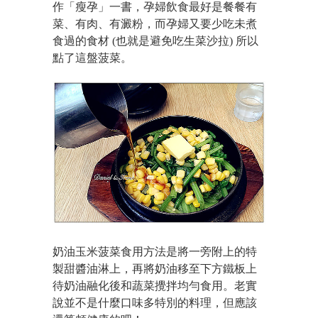
作「瘦孕」一書，孕婦飲食最好是餐餐有
菜、有肉、有澱粉，而孕婦又要少吃未煮
食過的食材 (也就是避免吃生菜沙拉) 所以
點了這盤菠菜。
奶油玉米菠菜食用方法是將一旁附上的特
製甜醬油淋上，再將奶油移至下方鐵板上
待奶油融化後和蔬菜攪拌均勻食用。老實
說並不是什麼口味多特別的料理，但應該