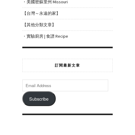
・美國密蘇里州 Missouri
【台灣～永遠的家】
【其他分類文章】
・實驗廚房 | 食譜 Recipe
訂閱最新文章
Subscribe