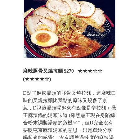
麻辣豚骨叉燒拉麵 $270
★★★
☆
☆
(
★★★★☆)
D點了麻辣湯頭的豚骨叉燒拉麵，這麻辣口
味的叉燒拉麵比我點的原味叉燒多了京
蔥，D說這湯頭喝起來有點像是辛拉麵＋鼎
王麻辣鍋的湯頭味道 (雖然鼎王現在身陷綜
合粉末調製湯頭的危機^^”，但D完全沒有
要貶屯京麻辣湯頭的意思，只是單純分享
喝起來的感覺)，沒有調整過辣度的麻辣湯