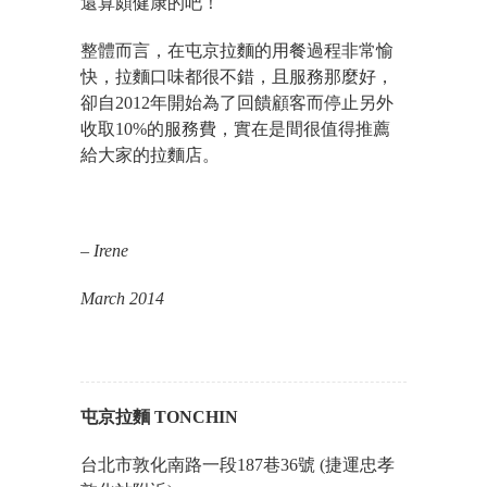
還算頗健康的吧！
整體而言，在屯京拉麵的用餐過程非常愉
快，拉麵口味都很不錯，且服務那麼好，
卻自2012年開始為了回饋顧客而停止另外
收取10%的服務費，實在是間很值得推薦
給大家的拉麵店。
– Irene
March 2014
屯京拉麵 TONCHIN
台北市敦化南路一段187巷36號 (捷運忠孝