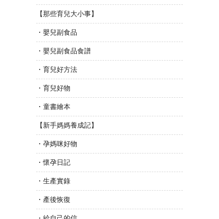
【那些育兒大小事】
・嬰兒副食品
・嬰兒副食品食譜
・育兒好方法
・育兒好物
・童書繪本
【新手媽媽養成記】
・孕媽咪好物
・懷孕日記
・生產實錄
・產後恢復
・給自己的信