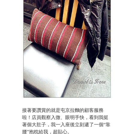
接著要讚賞的就是屯京拉麵的顧客服務
啦！店員觀察入微
、眼明手快
，看到我挺
著個大肚子，我一入座後立刻遞了一個“靠
腰”抱枕給我，超貼心。