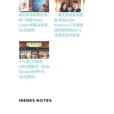
來自星星的異想滋
一歲艾寶花童初體
味~ 韓國 Honey
驗 舊金山San
Creme 蜂巢冰淇淋
Francisco三天兩夜
(台北東區)
婚禮快閃自由行 |
美國北加州旅遊
下午茶 | 巨無霸
OREO鬆餅塔 ~ Belle
Époque美好年代
(台北東區)
IRENES NOTES