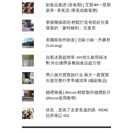
副食品食譜 (吞食期) | 艾寶4M一星期
菜單~ 香蕉泥 (香蕉胡蘿蔔粥)
掌握幾個原則 輕鬆打造有助於兒童
發展的「蒙特梭利」兒童房
美國南加州旅遊 | 北歐小鎮 ~ 丹麥村
(Solvang)
自製冰寶超簡單~DIY持久耐用保冰
劑 外出攜帶多餐副食品超方便
帶八個月寶寶旅行去 兩天一夜寶寶
出遊完整行李準備清單 (備副食品)
婚禮籌備 | iMovie 輕鬆製作婚禮影片
(iMovie使用教學)
休息，是為了走更長遠的路 - IRENE
抗癌筆記 001