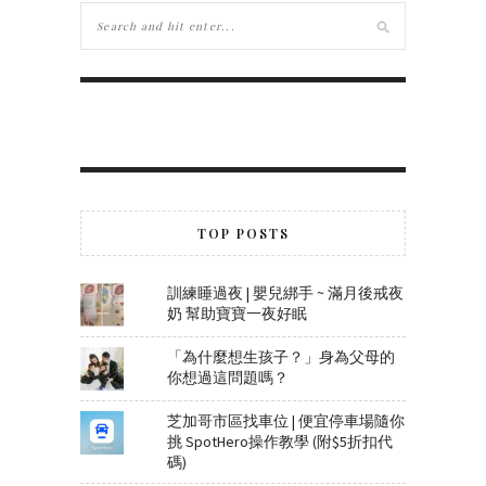
TOP POSTS
訓練睡過夜 | 嬰兒綁手 ~ 滿月後戒夜
奶 幫助寶寶一夜好眠
「為什麼想生孩子？」身為父母的
你想過這問題嗎？
芝加哥市區找車位 | 便宜停車場隨你
挑 SpotHero操作教學 (附$5折扣代
碼)