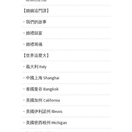
【婚姻這門課】
・我們的故事
・婚禮囍宴
・婚禮籌備
【世界這麼大】
・義大利 Italy
・中國上海 Shanghai
・泰國曼谷 Bangkok
・美國加州 California
・美國伊利諾州 Illinois
・美國密西根州 Michigan