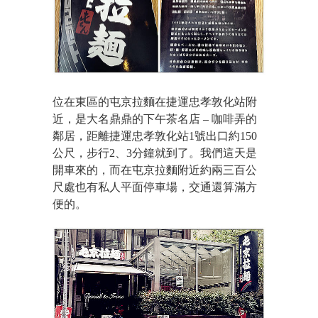
位在東區的屯京拉麵在捷運忠孝敦化站附
近，是大名鼎鼎的下午茶名店 – 咖啡弄的
鄰居，距離捷運忠孝敦化站1號出口約150
公尺，步行2、3分鐘就到了。我們這天是
開車來的，而在屯京拉麵附近約兩三百公
尺處也有私人平面停車場，交通還算滿方
便的。