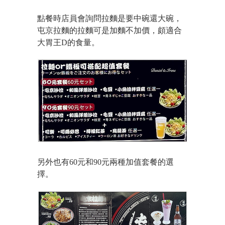
點餐時店員會詢問拉麵是要中碗還大碗，
屯京拉麵的拉麵可是加麵不加價，頗適合
大胃王D的食量。
另外也有60元和90元兩種加值套餐的選
擇。