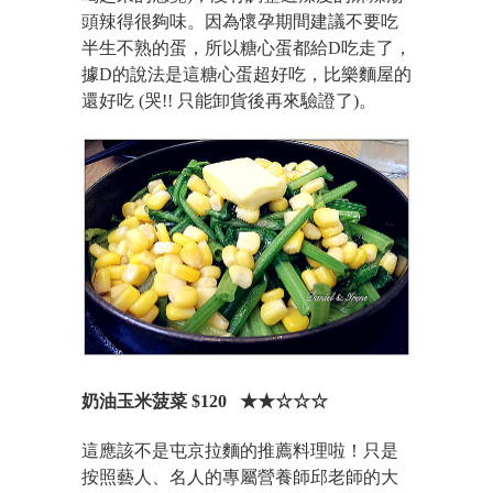
頭辣得很夠味。因為懷孕期間建議不要吃
半生不熟的蛋，所以糖心蛋都給D吃走了，
據D的說法是這糖心蛋超好吃，比樂麵屋的
還好吃 (哭!! 只能卸貨後再來驗證了)。
奶油玉米菠菜 $120
★★
☆
☆
☆
這應該不是屯京拉麵的推薦料理啦！只是
按照藝人、名人的專屬營養師邱老師的大