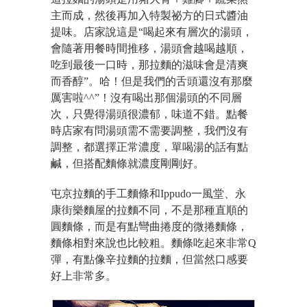
主而成，然後再加入特製祕方的日式醬油
提味。店家說這是“喝起來
有層次
的湯頭，
會隨著用餐時間推移，湯頭會越喝越順，
吃到最後一口時，那拉麵的滋味會是清爽
而香醇”。哈！但是我們的舌頭還沒有那麼
厲害啦^^”！沒有喝出那個湯頭的不同層
次，只覺得湯頭很濃郁，味道不錯。點餐
時店家有問湯頭需不需要調整，我們沒有
調整，都選擇正常濃度，單喝湯的話有點
鹹，但搭配麵條就濃度剛剛好。
屯京拉麵的手工麵條和Ippudo一風堂、永
康街樂麵屋的拉麵不同，不是那種直順的
圓麵條，而是有點彎曲捲度的微捲麵條，
麵條相對來說也比較粗。麵條吃起來非常Q
彈，有點像辛拉麵的拉麵，但當然口感要
好上非常多。