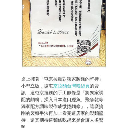
桌上擺著「屯京拉麵對獨家製麵的堅持」
小型立版，據屯
京拉麵台灣粉絲頁
的資
訊，這屯京拉麵的手工麵條是「將獨家調
配的麵粉，揉入日本進口鰹魚、飛魚乾等
獨家配方調味製作成微捲麵條」，這麼搞
剛的製麵手法再加上看完這店家的製麵堅
持，還真期待這麵條吃起來是會讓人多驚
艷。