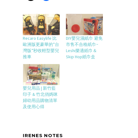
Recaro Easylife 比
DIY嬰兒濕紙巾 避免
歐洲版更豪華的”台
市售不合格紙巾~
灣版”秒收輕型嬰兒
Leshi樂適紙巾＆
推車
Skip Hop紙巾盒
嬰兒用品 | 新竹藍
印子 & 竹北俏媽咪
婦幼用品購物清單
及使用心得
IRENES NOTES