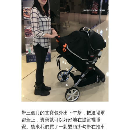
帶三個月的艾寶包外出下午茶，把遮陽罩
都蓋上，寶寶就可以好好地在提籃裡睡
覺。後來我們買了一對雙頭掛勾掛在推車