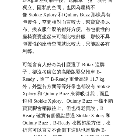
B-Agile 座椅躺平後、遮陽罩一拉，就有個
獨立、隱私的空間，也因為座椅不
像 Stokke Xplory 和 Quinny Buzz 那樣具有
包覆性，空間相對而言較大，幫寶寶換尿
布、換衣服什麼的都好方便。有包覆性的
座椅寶寶坐起來可能比較舒服，那較不具
包覆性的座椅空間就比較大，只能說各有
利弊。
可能會有人好奇為什麼選了 Britax 這牌
子，卻沒考慮它的高階版嬰兒推車 B-
Ready，除了 B-Ready 重量高達 11.7 kg
外，外型各方面等等好像也都沒有 Stokke
Xplory 和 Quinny Buzz 來得吸引我，而且
也和 Stokke Xplory、Quinny Buzz 一樣平躺
寶寶腳會稍微往上。但也得老實說，B-
Ready 確實有個優點勝過 Stokke Xplory 和
Quinny Buzz，B-Ready 收摺超級方便，收
折完可以直立不會倒下這點也是贏過 B-