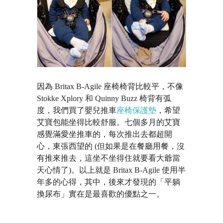
因為 Britax B-Agile 座椅椅背比較平，不像
Stokke Xplory 和 Quinny Buzz 椅背有弧
度，我們買了嬰兒推車
座椅保護墊
，希望
艾寶包能坐得比較舒服。七個多月的艾寶
感覺滿愛坐推車的，每次推出去都超開
心，東張西望的 (但如果是在餐廳用餐，沒
有推來推去，這坐不坐得住就要看大爺當
天心情了)。以上就是 Britax B-Agile 使用半
年多的心得，其中，後來才發現的「平躺
換尿布」實在是最喜歡的優點之一。