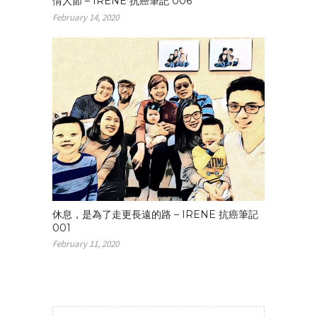
情人節 – IRENE 抗癌筆記 006
嘔吐的副作用。自
February 14, 2020
從第一次化療後，
除了剛開始的幾天
疲累昏睡，接下來
近兩週的時間我都
飽受失眠之苦。吃
了褪黑激素無用，
請醫生開的安眠藥
也只有第一天吃有
用，身體好累好累
但卻無法入眠真的
很痛苦，不知道肝
指數一直降不下來
和失眠是否有關。
今天又去抽了血，
休息，是為了走更長遠的路 – IRENE 抗癌筆記
肝指數一百九，雖
001
然較上週低，但仍
February 11, 2020
超標四、五倍，不
知道下週化療會不
會再被退貨。最近
藍先生簡直扮演超
人的角色，除了頻
繁載我往返醫院