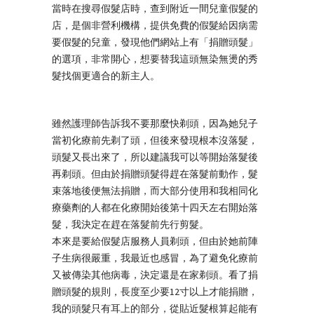
當時在搜尋假髮店時，查到附近一間兒童假髮的
店，是個非營利機構，提供免費的假髮給因病需
要假髮的兒童，發現他們網站上有「捐贈頭髮」
的選項，非常開心，想要替我這頭無染無燙的秀
髮找個更適合的新主人。
雖然護理師告訴我不要那麼快剃頭，因為她兒子
當初化療前先剃了頭，但後來發現根本沒落髮，
頭髮又長出來了，所以建議我可以等開始落髮後
再剃頭。但由於捐贈頭髮得趕在落髮前動作，髮
束落地後便無法捐贈，而大部分使用和我相同化
療藥劑的人都在化療開始後第十四天左右開始落
髮，我決定在趕在落髮前先行剪髮。
本來是要給假髮店服務人員剃頭，但由於她前陣
子生病很嚴重，我最近也感冒，為了避免化療前
又被傳染其他病毒，決定還是在家剃頭。看了捐
贈頭髮的規則，長度至少要12寸以上才能捐贈，
我的頭髮只有耳上的部分，從貼近髮根算起能有