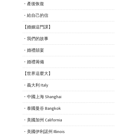
・產後恢復
・給自己的信
【婚姻這門課】
・我們的故事
・婚禮囍宴
・婚禮籌備
【世界這麼大】
・義大利 Italy
・中國上海 Shanghai
・泰國曼谷 Bangkok
・美國加州 California
・美國伊利諾州 Illinois