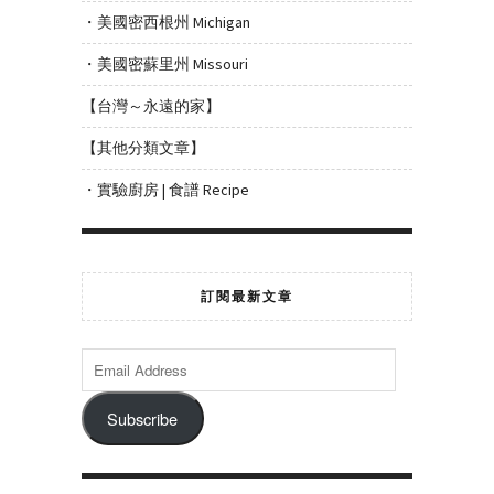
・美國密西根州 Michigan
・美國密蘇里州 Missouri
【台灣～永遠的家】
【其他分類文章】
・實驗廚房 | 食譜 Recipe
訂閱最新文章
Subscribe