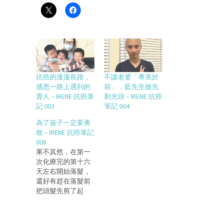
抗癌的漫漫長路，
不讓老婆「專美於
感恩一路上遇到的
前」，藍先生搶先
貴人 – IRENE 抗癌筆
剃光頭 – IRENE 抗癌
記 003
筆記 004
為了孩子一定要勇
敢 – IRENE 抗癌筆記
008
果不其然，在第一
次化療完的第十六
天左右開始落髮，
還好有趕在落髮前
把頭髮先剪了起
來。最近的頭皮好
敏感，小短毛開始