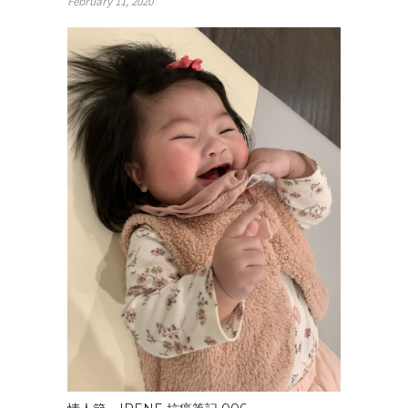
February 11, 2020
射室，量了血壓
57/38，真是破了我
我輩子血壓紀錄新
低。護理師說血壓
如此低不能出院，
先吊點滴看看血壓
是否回升，若仍然
這麼低就得馬上轉
ER。幸好打了點滴
後，血壓稍為回
升，能出院回家。
這次的血壓驟降疑
似是因為早上吃了
化療的止吐藥，因
為第一次化療當天
回家時我也幾乎昏
倒，爬回床上昏
睡，於是我被禁止
使用這化療常用的
止吐藥，希望沒有
了這止吐藥還是能
順利渡過之後化療