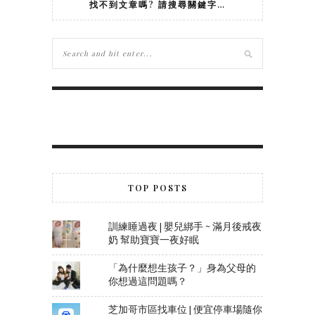
找不到文章嗎? 請搜尋關鍵字…
外，必須忙工作開
會、接送孩子上
學、幫孩子們洗
澡，還得從我手中
接過新家裝潢的大
小事，真的是辛苦
他了。此外，我也
打從心底感謝我的
婆婆，謝謝婆婆幫
我們備三餐之餘，
還把孩子們都照顧
得很好，讓我能好
好休息。撇除化療
TOP POSTS
帶來的種種不適，
過去幾週真的是我
在美國過得最「輕
訓練睡過夜 | 嬰兒綁手 ~ 滿月後戒夜
鬆」的日子，有這
奶 幫助寶寶一夜好眠
麼好的家人們，真
的是連生病都是有
「為什麼想生孩子？」身為父母的
福的。下週一要進
你想過這問題嗎？
行第二次化療，希
望這次不要再被退
芝加哥市區找車位 | 便宜停車場隨你