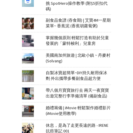
挑 SpotHero操作教學 (附$5折扣代
貨，希望肝指數能
碼)
快降到標準值，希
望能夜夜好眠，也
副食品食譜 (吞食期) | 艾寶4M一星期
希望肺炎疫情能盡
菜單~ 香蕉泥 (香蕉胡蘿蔔粥)
快控制住，大家都
能平安又健康。
掌握幾個原則 輕鬆打造有助於兒童
Post on Facebook
發展的「蒙特梭利」兒童房
on February 29,
2020 by Irene
美國南加州旅遊 | 北歐小鎮 ~ 丹麥村
(Solvang)
自製冰寶超簡單~DIY持久耐用保冰
劑 外出攜帶多餐副食品超方便
帶八個月寶寶旅行去 兩天一夜寶寶
出遊完整行李準備清單 (備副食品)
婚禮籌備 | iMovie 輕鬆製作婚禮影片
(iMovie使用教學)
休息，是為了走更長遠的路 - IRENE
抗癌筆記 001