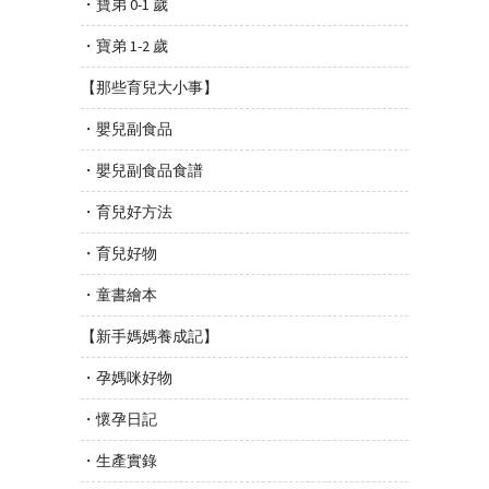
・寶弟 0-1 歲
・寶弟 1-2 歲
【那些育兒大小事】
・嬰兒副食品
・嬰兒副食品食譜
・育兒好方法
・育兒好物
・童書繪本
【新手媽媽養成記】
・孕媽咪好物
・懷孕日記
・生產實錄