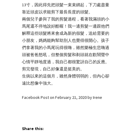
13寸，因此得先把頭髮一束束綁起，下刀處盡量
靠近頭皮以求能剪下最長長度的頭髮。
兩個兒子參與了我的剪髮過程，看著我滿頭的小
馬尾還不停地說好酷喔！我一邊剪髮一邊跟他們
解釋這些頭髮將來會成為新的假髮，送給需要的
小朋友，媽媽能夠幫助別人也覺得很開心。孩子
們拿著我的小馬尾玩得很嗨，雖然樂極生悲嗨過
頭被爸爸怒吼，但整個剪髮和剃頭就在歡鬧聲中
心情平靜地度過，我自己都很驚訝自己的反應。
剪完發現，自己好像還是挺美的。
生病以來的這個月，雖然身體弱弱的，但內心卻
遠比想像中強大。
Facebook Post on February 21, 2020 by Irene
Share this: