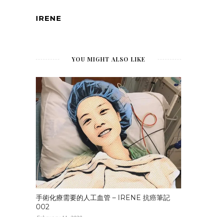
狂掉，扎的頭皮不
舒服，好希望頭髮
IRENE
再掉快點、掉乾淨
點。原訂本週一進
行第二次化療，一
早到醫院注射室就
YOU MIGHT ALSO LIKE
位，點滴安裝好準
備打藥劑時，腫瘤
科護理師趕來阻
止，因為我在第一
次化療後肝指數飆
高到三百多（標準
值＜40），超標
七、八倍之多，必
須先安排肝臟超音
波後，再視情況進
行第二次化療。 點
滴拔除，準備離開
醫院時，我在診間
外突然一陣暈眩，
倒坐在診間外的椅
手術化療需要的人工血管 – IRENE 抗癌筆記
子上無法移動，接
002
著被推著輪椅回注