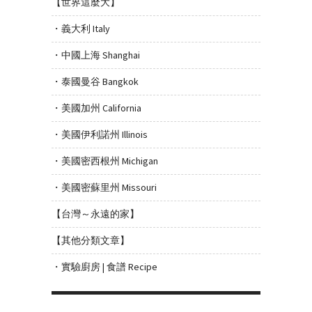
【世界這麼大】
・義大利 Italy
・中國上海 Shanghai
・泰國曼谷 Bangkok
・美國加州 California
・美國伊利諾州 Illinois
・美國密西根州 Michigan
・美國密蘇里州 Missouri
【台灣～永遠的家】
【其他分類文章】
・實驗廚房 | 食譜 Recipe