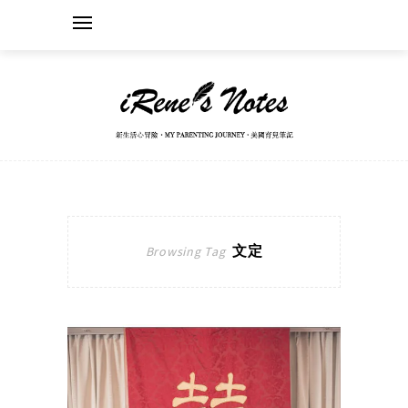
文定
Browsing Tag