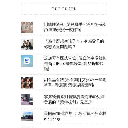
TOP POSTS
訓練睡過夜 | 嬰兒綁手 ~ 滿月後戒夜
奶 幫助寶寶一夜好眠
「為什麼想生孩子？」身為父母的
你想過這問題嗎？
芝加哥市區找車位 | 便宜停車場隨你
挑 SpotHero操作教學 (附$5折扣代
碼)
副食品食譜 (吞食期) | 艾寶4M一星期
菜單~ 香蕉泥 (香蕉胡蘿蔔粥)
掌握幾個原則 輕鬆打造有助於兒童
發展的「蒙特梭利」兒童房
美國南加州旅遊 | 北歐小鎮 ~ 丹麥村
(Solvang)