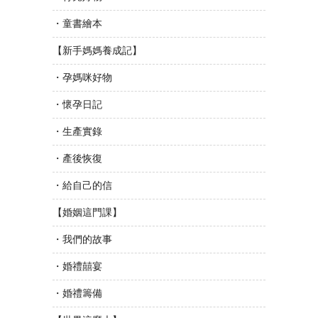
・童書繪本
【新手媽媽養成記】
・孕媽咪好物
・懷孕日記
・生產實錄
・產後恢復
・給自己的信
【婚姻這門課】
・我們的故事
・婚禮囍宴
・婚禮籌備