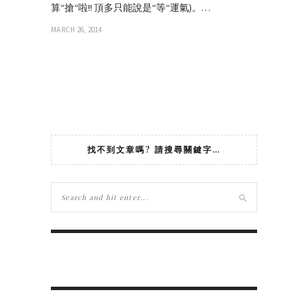
算“搶“啦!! 頂多只能說是“等“運氣)。…
MARCH 26, 2014
找不到文章嗎? 請搜尋關鍵字…