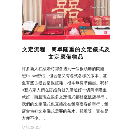
文定流程 | 簡單隆重的文定儀式及
文定應備物品
許多新人在結婚時都會遇到一個很頭痛的問題 –
想follow習俗，但習俗又有各式各樣的版本，甚
至有些古禮習俗很複雜，根本無從準備起。我和
D雙方家人們在訂婚前就先溝通好一切簡單隆重
就好，而且現在很多文定儀式都移至飯店舉行，
我們的文定儀式也直接改在飯店宴客前舉行，飯
店會備好文定儀式需要的茶水、雞腿等，實在是
方便不少。…
APRIL 20, 2014