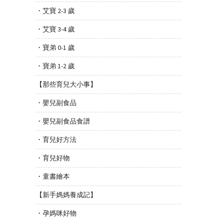
・艾寶 2-3 歲
・艾寶 3-4 歲
・寶弟 0-1 歲
・寶弟 1-2 歲
【那些育兒大小事】
・嬰兒副食品
・嬰兒副食品食譜
・育兒好方法
・育兒好物
・童書繪本
【新手媽媽養成記】
・孕媽咪好物