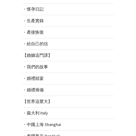
・懷孕日記
・生產實錄
・產後恢復
・給自己的信
【婚姻這門課】
・我們的故事
・婚禮囍宴
・婚禮籌備
【世界這麼大】
・義大利 Italy
・中國上海 Shanghai
・泰國曼谷 Bangkok