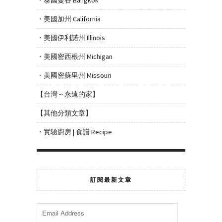
・美國加州 California
・美國伊利諾州 Illinois
・美國密西根州 Michigan
・美國密蘇里州 Missouri
【台灣～永遠的家】
【其他分類文章】
・實驗廚房 | 食譜 Recipe
訂閱最新文章