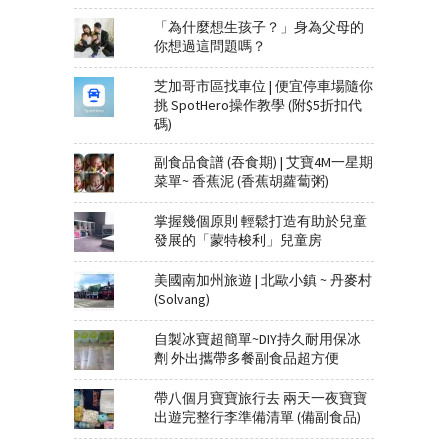
「為什麼想生孩子？」身為父母的
你想過這問題嗎？
芝加哥市區找車位 | 便宜停車場隨你
挑 SpotHero操作教學 (附$5折扣代
碼)
副食品食譜 (吞食期) | 艾寶4M一星期
菜單~ 香蕉泥 (香蕉胡蘿蔔粥)
掌握幾個原則 輕鬆打造有助於兒童
發展的「蒙特梭利」兒童房
美國南加州旅遊 | 北歐小鎮 ~ 丹麥村
(Solvang)
自製冰寶超簡單~DIY持久耐用保冰
劑 外出攜帶多餐副食品超方便
帶八個月寶寶旅行去 兩天一夜寶寶
出遊完整行李準備清單 (備副食品)