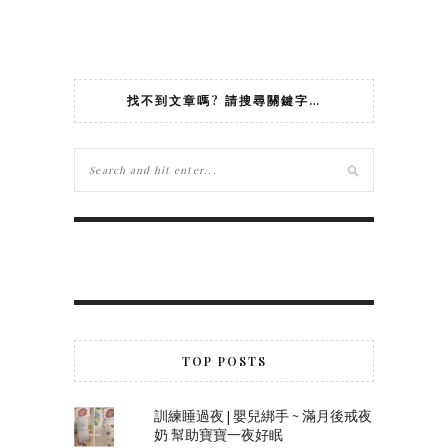
找不到文章嗎? 請搜尋關鍵字…
TOP POSTS
訓練睡過夜 | 嬰兒綁手 ~ 滿月後戒夜
奶 幫助寶寶一夜好眠