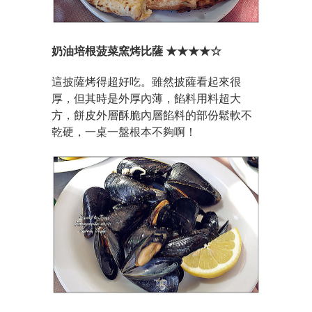
奶油培根菠菜窯烤比薩 ★★★★☆
這披薩烤得超好吃。雖然披薩看起來很
厚，但其時是外厚內薄，餡料用料超大
方，餅皮外層酥脆內層餡料的部份鬆軟不
乾硬，一桌一盤根本不夠啊！