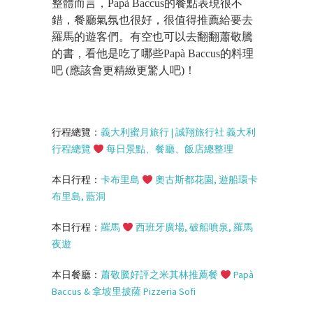
整體而言，Papà Baccus的餐點表現很不
錯，餐廳氣氛也很好，很值得推薦給要去
羅馬的遊客們。有空也可以去翻翻蕭敬騰
的書，看他是吃了哪些Papà Baccus的料理
吧 (應該會更精緻更驚人吧)！
行程總覽：
義大利蜜月旅行
|
誠翔旅行社
義大利
行程總覽
每日景點、餐廳、飯店總整理
本日行程：
卡布里島
奧古斯都花園
,
遊船環卡
布里島
,
藍洞
本日行程：
羅馬
西班牙廣場
,
破船噴泉
,
羅馬
夜遊
本日餐廳：
蕭敬騰好評之米其林推薦餐
Papà
Baccus &
拿坡里披薩
Pizzeria Sofi