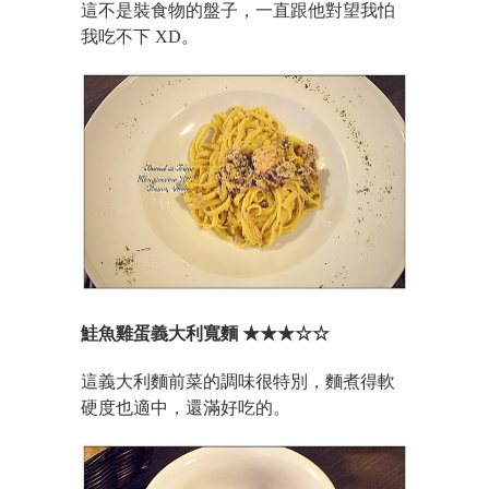
這不是裝食物的盤子，一直跟他對望我怕
我吃不下 XD。
鮭魚雞蛋義大利寬麵 ★★★☆☆
這義大利麵前菜的調味很特別，麵煮得軟
硬度也適中，還滿好吃的。