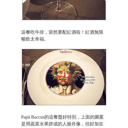
這餐吃牛排，當然要配紅酒啦！紅酒無限
暢飲太幸福。
Papà Baccus的這餐盤好特別，上面的圖案
是用蔬菜水果拼成的人臉肖像，但好加在