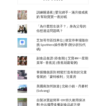
訓練睡過夜 | 嬰兒綁手 ~ 滿月後戒夜
奶 幫助寶寶一夜好眠
「為什麼想生孩子？」身為父母的
你想過這問題嗎？
芝加哥市區找車位 | 便宜停車場隨你
挑 SpotHero操作教學 (附$5折扣代
碼)
副食品食譜 (吞食期) | 艾寶4M一星期
菜單~ 香蕉泥 (香蕉胡蘿蔔粥)
掌握幾個原則 輕鬆打造有助於兒童
發展的「蒙特梭利」兒童房
美國南加州旅遊 | 北歐小鎮 ~ 丹麥村
(Solvang)
自製冰寶超簡單~DIY持久耐用保冰
劑 外出攜帶多餐副食品超方便