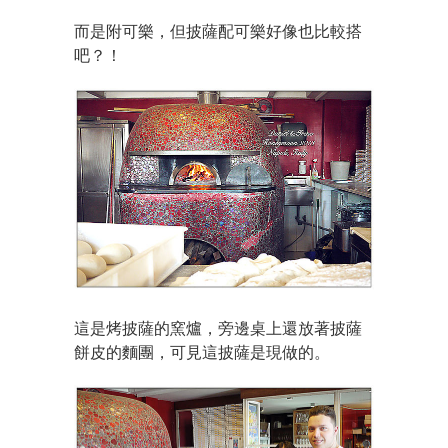
而是附可樂，但披薩配可樂好像也比較搭
吧？！
這是烤披薩的窯爐，旁邊桌上還放著披薩
餅皮的麵團，可見這披薩是現做的。