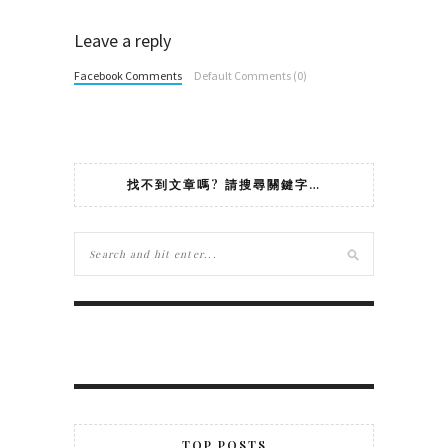
Leave a reply
Facebook Comments
Default Comments (0)
找不到文章嗎? 請搜尋關鍵字…
TOP POSTS