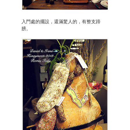
入門處的擺設，還滿驚人的，有整支蹄
膀。