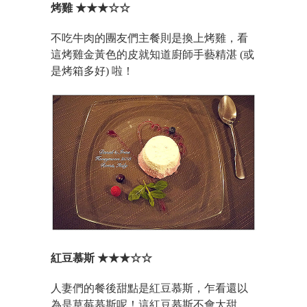
烤雞 ★★★☆☆
不吃牛肉的團友們主餐則是換上烤雞，看
這烤雞金黃色的皮就知道廚師手藝精湛 (或
是烤箱多好) 啦！
紅豆慕斯 ★★★☆☆
人妻們的餐後甜點是紅豆慕斯，乍看還以
為是草莓慕斯呢！這紅豆慕斯不會太甜，