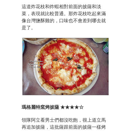
這道炸花枝和炸蝦相對前面的披薩和淡
菜，表現就比較普通。那炸花枝吃起來滿
像台灣鹽酥雞的，口味也不會差到哪去就
是了。
瑪格麗特窯烤披薩 ★★★★☆
領隊阿立看男士們都沒吃飽，很上道立馬
再追加披薩，這批薩跟前面的披薩一樣烤