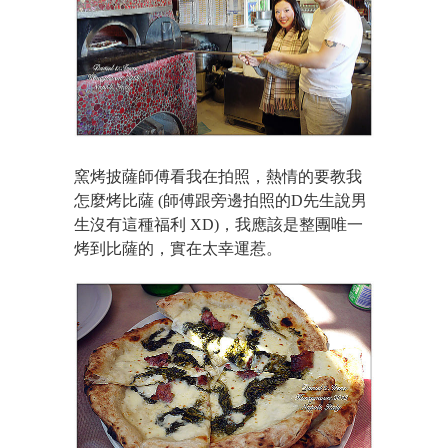
窯烤披薩師傅看我在拍照，熱情的要教我
怎麼烤比薩 (師傅跟旁邊拍照的D先生說男
生沒有這種福利 XD)，我應該是整團唯一
烤到比薩的，實在太幸運惹。