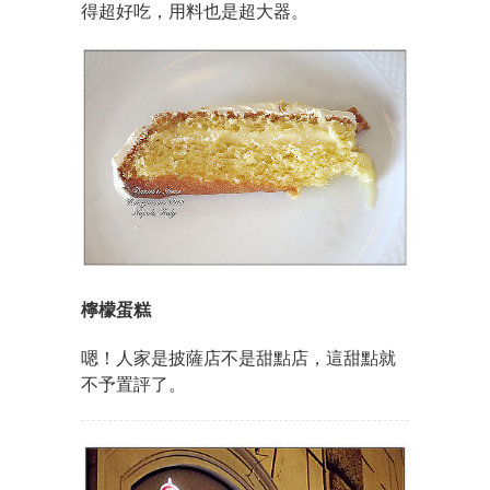
得超好吃，用料也是超大器。
檸檬蛋糕
嗯！人家是披薩店不是甜點店，這甜點就
不予置評了。