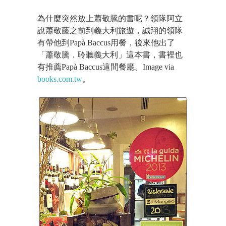
為什麼突然放上蕭敬騰的書呢？領隊阿立
說蕭敬藤之前到義大利旅遊，誠翔的領隊
有帶他到Papà Baccus用餐，後來他出了
「蕭敬騰．聆聽義大利」這本書，書裡也
有推薦Papà Baccus這間餐廳。Image via
books.com.tw
。