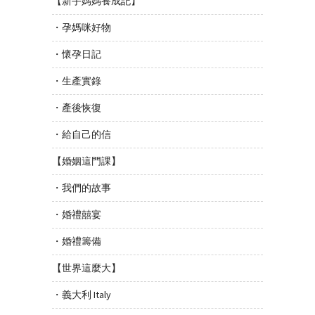
【新手媽媽養成記】
・孕媽咪好物
・懷孕日記
・生產實錄
・產後恢復
・給自己的信
【婚姻這門課】
・我們的故事
・婚禮囍宴
・婚禮籌備
【世界這麼大】
・義大利 Italy