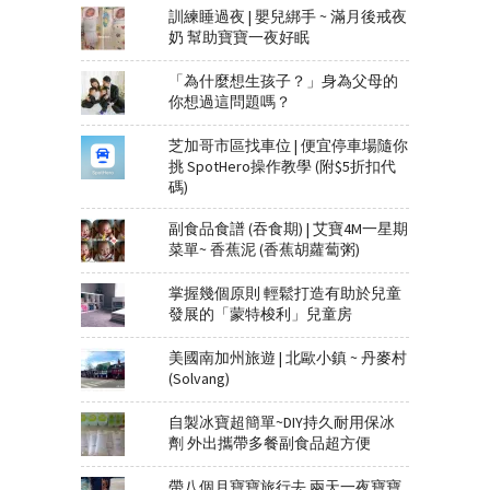
訓練睡過夜 | 嬰兒綁手 ~ 滿月後戒夜
奶 幫助寶寶一夜好眠
「為什麼想生孩子？」身為父母的
你想過這問題嗎？
芝加哥市區找車位 | 便宜停車場隨你
挑 SpotHero操作教學 (附$5折扣代
碼)
副食品食譜 (吞食期) | 艾寶4M一星期
菜單~ 香蕉泥 (香蕉胡蘿蔔粥)
掌握幾個原則 輕鬆打造有助於兒童
發展的「蒙特梭利」兒童房
美國南加州旅遊 | 北歐小鎮 ~ 丹麥村
(Solvang)
自製冰寶超簡單~DIY持久耐用保冰
劑 外出攜帶多餐副食品超方便
帶八個月寶寶旅行去 兩天一夜寶寶