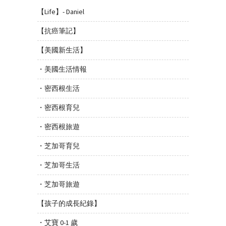
【Life】- Daniel
【抗癌筆記】
【美國新生活】
・美國生活情報
・密西根生活
・密西根育兒
・密西根旅遊
・芝加哥育兒
・芝加哥生活
・芝加哥旅遊
【孩子的成長紀錄】
・艾寶 0-1 歲