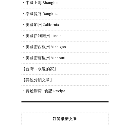
・中國上海 Shanghai
・泰國曼谷 Bangkok
・美國加州 California
・美國伊利諾州 Illinois
・美國密西根州 Michigan
・美國密蘇里州 Missouri
【台灣～永遠的家】
【其他分類文章】
・實驗廚房 | 食譜 Recipe
訂閱最新文章