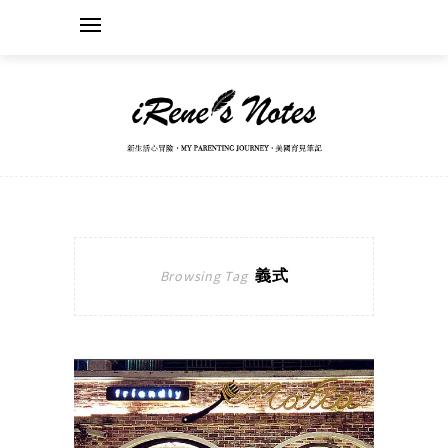
義式
Browsing Tag