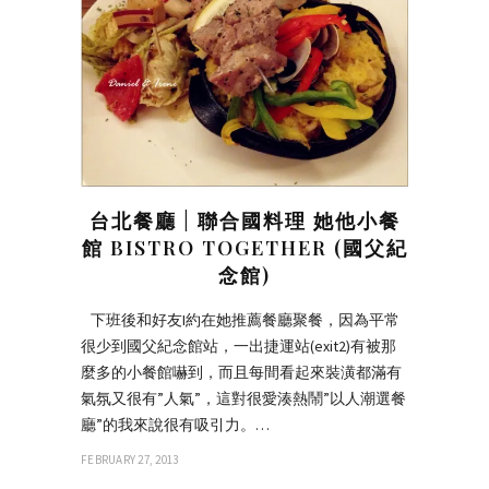
台北餐廳 | 聯合國料理 她他小餐
館 BISTRO TOGETHER (國父紀
念館)
下班後和好友I約在她推薦餐廳聚餐，因為平常
很少到國父紀念館站，一出捷運站(exit2)有被那
麼多的小餐館嚇到，而且每間看起來裝潢都滿有
氣氛又很有”人氣”，這對很愛湊熱鬧”以人潮選餐
廳”的我來說很有吸引力。…
FEBRUARY 27, 2013