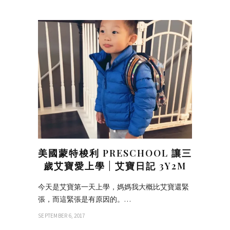
美國蒙特梭利 PRESCHOOL 讓三
歲艾寶愛上學 | 艾寶日記 3Y2M
今天是艾寶第一天上學，媽媽我大概比艾寶還緊
張，而這緊張是有原因的。…
SEPTEMBER 6, 2017