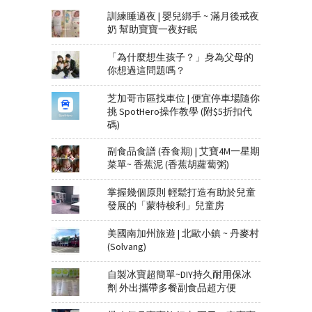
訓練睡過夜 | 嬰兒綁手 ~ 滿月後戒夜
奶 幫助寶寶一夜好眠
「為什麼想生孩子？」身為父母的
你想過這問題嗎？
芝加哥市區找車位 | 便宜停車場隨你
挑 SpotHero操作教學 (附$5折扣代
碼)
副食品食譜 (吞食期) | 艾寶4M一星期
菜單~ 香蕉泥 (香蕉胡蘿蔔粥)
掌握幾個原則 輕鬆打造有助於兒童
發展的「蒙特梭利」兒童房
美國南加州旅遊 | 北歐小鎮 ~ 丹麥村
(Solvang)
自製冰寶超簡單~DIY持久耐用保冰
劑 外出攜帶多餐副食品超方便