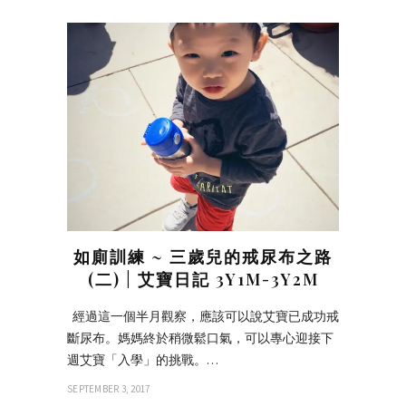
如廁訓練 ~ 三歲兒的戒尿布之路
(二) | 艾寶日記 3Y1M-3Y2M
經過這一個半月觀察，應該可以說艾寶已成功戒
斷尿布。媽媽終於稍微鬆口氣，可以專心迎接下
週艾寶「入學」的挑戰。…
SEPTEMBER 3, 2017