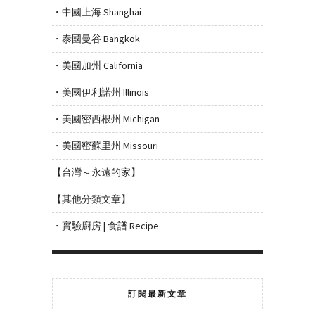
・中國上海 Shanghai
・泰國曼谷 Bangkok
・美國加州 California
・美國伊利諾州 Illinois
・美國密西根州 Michigan
・美國密蘇里州 Missouri
【台灣～永遠的家】
【其他分類文章】
・實驗廚房 | 食譜 Recipe
訂閱最新文章