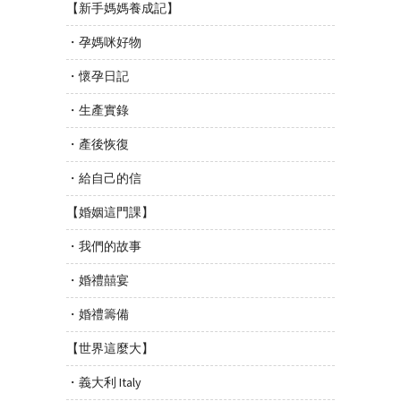
【新手媽媽養成記】
・孕媽咪好物
・懷孕日記
・生產實錄
・產後恢復
・給自己的信
【婚姻這門課】
・我們的故事
・婚禮囍宴
・婚禮籌備
【世界這麼大】
・義大利 Italy