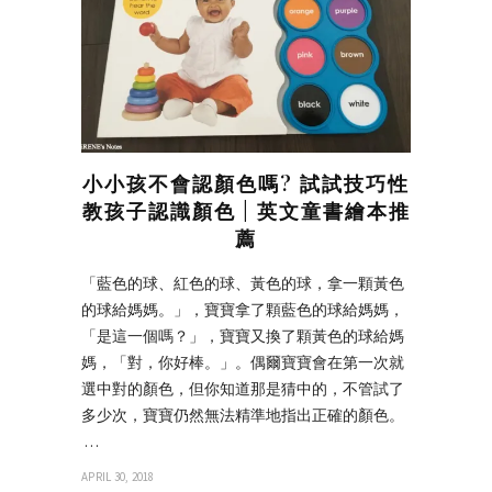
小小孩不會認顏色嗎? 試試技巧性
教孩子認識顏色 | 英文童書繪本推
薦
「藍色的球、紅色的球、黃色的球，拿一顆黃色
的球給媽媽。」，寶寶拿了顆藍色的球給媽媽，
「是這一個嗎？」，寶寶又換了顆黃色的球給媽
媽，「對，你好棒。」。偶爾寶寶會在第一次就
選中對的顏色，但你知道那是猜中的，不管試了
多少次，寶寶仍然無法精準地指出正確的顏色。
…
APRIL 30, 2018