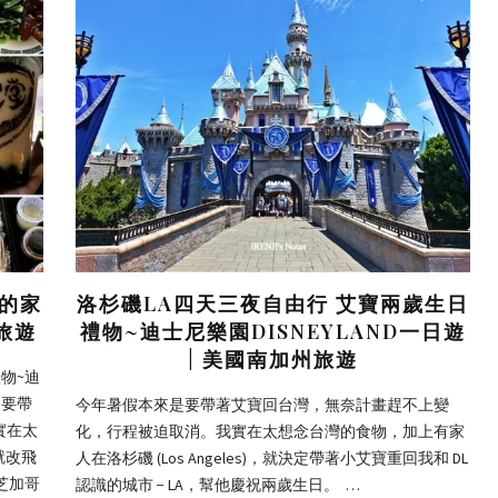
念的家
洛杉磯LA四天三夜自由行 艾寶兩歲生日
旅遊
禮物~迪士尼樂園DISNEYLAND一日遊
| 美國南加州旅遊
物~迪
是要帶
今年暑假本來是要帶著艾寶回台灣，無奈計畫趕不上變
實在太
化，行程被迫取消。我實在太想念台灣的食物，加上有家
就改飛
人在洛杉磯 (Los Angeles)，就決定帶著小艾寶重回我和 DL
來芝加哥
認識的城市 − LA，幫他慶祝兩歲生日。 …