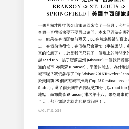
BRANSON ➩ ST. LOUIS ➩
SPRINGFIELD | 美國中西部旅
一個月前才剛從舊金山旅遊回來病了一個月，今年
春假一直很猶豫要不要再出遠門。本來已經決定哪
去，結果在春假開始前兩天，DL 突然說想帶艾寶出
走，春假前他很忙，春假後只會更忙（事後證明，
真的忙瘋了），於是我們只花了一個晚上的時間來
趟 road trip，挑了密蘇里州 (Missouri) 一個我們聽
過的城市−布蘭森 (Branson)，準備探險去。為什麼
城市呢？我們參考了 TripAdvisor 2016 Travelers’ cho
於美國前 25 個旅遊城市推薦 (Top 25 Destinations in U
States)，選了個美國中西部從芝加哥可以 road trip
地點，而布蘭森 (Branson) 排名第十八。果然是事
半天，都不如說走就走容易成行啊！…
AUGUST 27, 2016