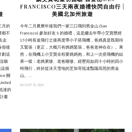
FRANCISCO三天兩夜婚禮快閃自由行 |
遊
美國北加州旅遊
三月的
今年二月農曆年後我們一家三口飛到舊金山 (San
裡都不
Francisco) 參加好友 S 的婚禮，這是繼去年帶小艾寶歷經
去走
17小時長途飛行之後再度帶小子搭飛機，爸媽真是既期待
春假後
又緊張（更正，大概只有媽媽緊張，爸爸老神在在）。果
計劃這
然，在飛機上小艾寶全程要媽媽抱，和上一次搭飛機的結
都沒聽
果一樣：老媽累慘、老爸睡慘。經歷宛如四十小時的四小
挑這個
時飛行，終於從冰天雪地的芝加哥抵達豔陽高照的舊金
ice 關
山。…
nited
AUGUST 25, 2016
 抵達的
前計畫