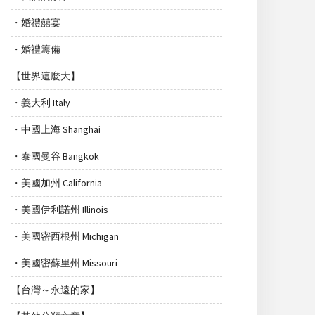
・婚禮囍宴
・婚禮籌備
【世界這麼大】
・義大利 Italy
・中國上海 Shanghai
・泰國曼谷 Bangkok
・美國加州 California
・美國伊利諾州 Illinois
・美國密西根州 Michigan
・美國密蘇里州 Missouri
【台灣～永遠的家】