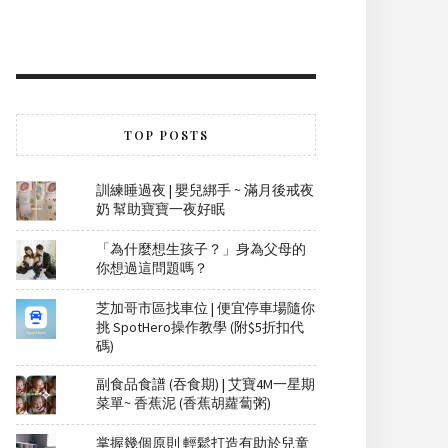
TOP POSTS
訓練睡過夜 | 嬰兒綁手 ~ 滿月後戒夜
奶 幫助寶寶一夜好眠
「為什麼想生孩子？」身為父母的
你想過這問題嗎？
芝加哥市區找車位 | 便宜停車場隨你
挑 SpotHero操作教學 (附$5折扣代
碼)
副食品食譜 (吞食期) | 艾寶4M一星期
菜單~ 香蕉泥 (香蕉胡蘿蔔粥)
掌握幾個原則 輕鬆打造有助於兒童