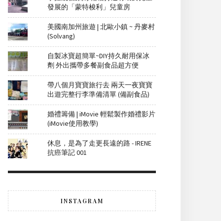
發展的「蒙特梭利」兒童房
美國南加州旅遊 | 北歐小鎮 ~ 丹麥村
(Solvang)
自製冰寶超簡單~DIY持久耐用保冰
劑 外出攜帶多餐副食品超方便
帶八個月寶寶旅行去 兩天一夜寶寶
出遊完整行李準備清單 (備副食品)
婚禮籌備 | iMovie 輕鬆製作婚禮影片
(iMovie使用教學)
休息，是為了走更長遠的路 - IRENE
抗癌筆記 001
INSTAGRAM