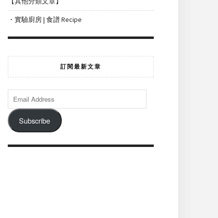
【其他分類文章】
・實驗廚房 | 食譜 Recipe
訂閱最新文章
Subscribe