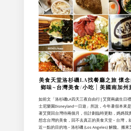
美食天堂洛杉磯LA找餐廳之旅 懷
鄉味~台灣美食/小吃 | 美國南加州
如前文「洛杉磯LA四天三夜自由行 | 艾寶兩歲生日禮
士尼樂園Disneyland一日遊」所說，今年暑假本來
著艾寶回台灣待兩個月，但計劃臨時更動，媽媽我
想念台灣的美食，回不去真正的美食天堂 − 台灣，
近一點的目的地 − 洛杉磯 (Los Angeles) 解饞。搬