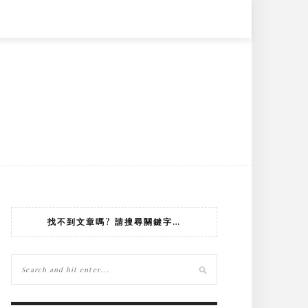
找不到文章嗎? 請搜尋關鍵字…