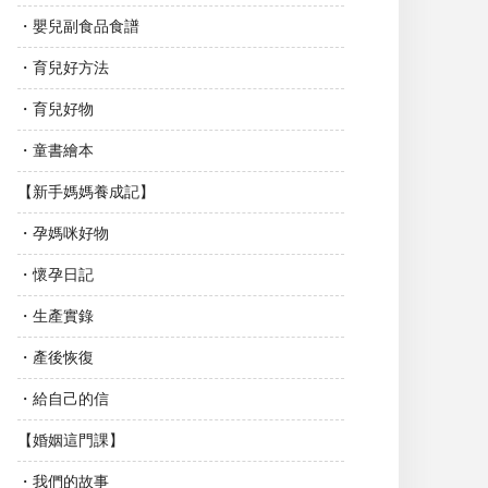
・嬰兒副食品食譜
・育兒好方法
・育兒好物
・童書繪本
【新手媽媽養成記】
・孕媽咪好物
・懷孕日記
・生產實錄
・產後恢復
・給自己的信
【婚姻這門課】
・我們的故事