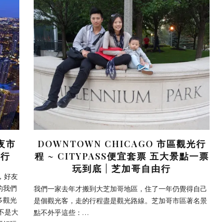
三夜市
DOWNTOWN CHICAGO 市區觀光行
由行
程 ~ CITYPASS便宜套票 五大景點一票
玩到底 | 芝加哥自由行
久，好友
的我們
我們一家去年才搬到大芝加哥地區，住了一年仍覺得自己
多觀光
是個觀光客，走的行程盡是觀光路線。芝加哥市區著名景
不是大
點不外乎這些：…