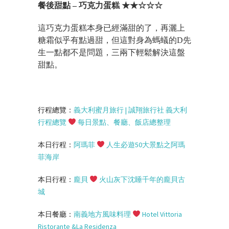
餐後甜點 – 巧克力蛋糕 ★★☆☆☆
這巧克力蛋糕本身已經滿甜的了，再灑上
糖霜似乎有點過甜，但這對身為螞蟻的D先
生一點都不是問題，三兩下輕鬆解決這盤
甜點。
行程總覽：
義大利蜜月旅行
|
誠翔旅行社
義大利
行程總覽
每日景點、餐廳、飯店總整理
本日行程：
阿瑪菲
人生必遊
50
大景點之阿瑪
菲海岸
本日行程：
龐貝
火山灰下沈睡千年的龐貝古
城
本日餐廳：
南義地方風味料理
Hotel Vittoria
Ristorante &La Residenza