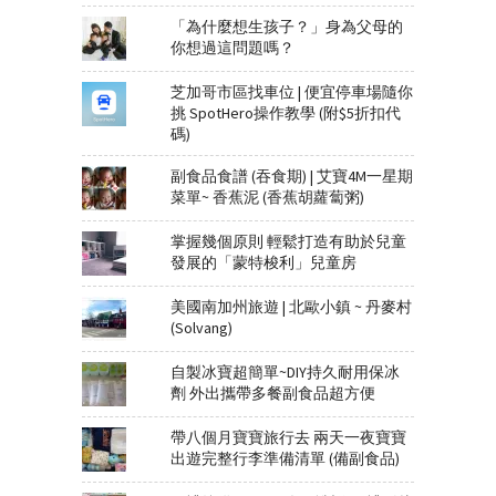
「為什麼想生孩子？」身為父母的
你想過這問題嗎？
芝加哥市區找車位 | 便宜停車場隨你
挑 SpotHero操作教學 (附$5折扣代
碼)
副食品食譜 (吞食期) | 艾寶4M一星期
菜單~ 香蕉泥 (香蕉胡蘿蔔粥)
掌握幾個原則 輕鬆打造有助於兒童
發展的「蒙特梭利」兒童房
美國南加州旅遊 | 北歐小鎮 ~ 丹麥村
(Solvang)
自製冰寶超簡單~DIY持久耐用保冰
劑 外出攜帶多餐副食品超方便
帶八個月寶寶旅行去 兩天一夜寶寶
出遊完整行李準備清單 (備副食品)