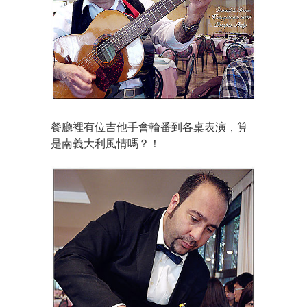
餐廳裡有位吉他手會輪番到各桌表演，算
是南義大利風情嗎？！