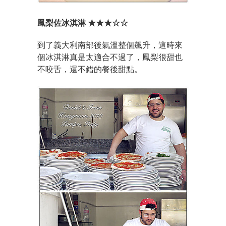
鳳梨佐冰淇淋 ★★★☆☆
到了義大利南部後氣溫整個飆升，這時來
個冰淇淋真是太適合不過了，鳳梨很甜也
不咬舌，還不錯的餐後甜點。