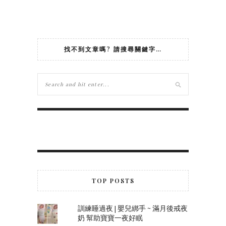
找不到文章嗎? 請搜尋關鍵字…
TOP POSTS
訓練睡過夜 | 嬰兒綁手 ~ 滿月後戒夜
奶 幫助寶寶一夜好眠