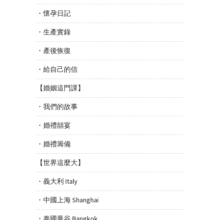
・懷孕日記
・生產實錄
・產後恢復
・給自己的信
【婚姻這門課】
・我們的故事
・婚禮囍宴
・婚禮籌備
【世界這麼大】
・義大利 Italy
・中國上海 Shanghai
・泰國曼谷 Bangkok