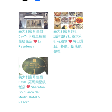
義大利蜜月住宿 |
義大利蜜月旅行 |
Day7~ 卡布里島四
誠翔旅行社 義大利
星級飯店
La
行程總覽
每日景
Residenza
點、餐廳、飯店總
整理
義大利蜜月住宿 |
Day8~ 羅馬四星級
飯店
Sheraton
Golf Parco de’
Medici Hotel &
Resort