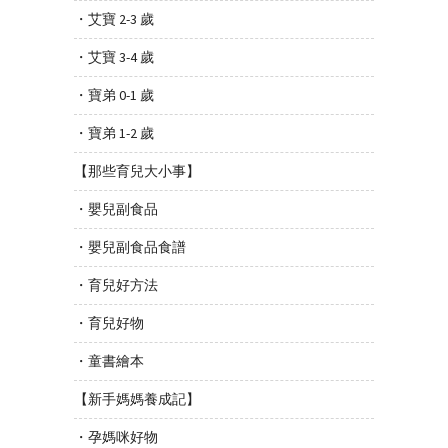
・艾寶 2-3 歲
・艾寶 3-4 歲
・寶弟 0-1 歲
・寶弟 1-2 歲
【那些育兒大小事】
・嬰兒副食品
・嬰兒副食品食譜
・育兒好方法
・育兒好物
・童書繪本
【新手媽媽養成記】
・孕媽咪好物