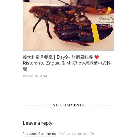
義大利蜜月餐廳 | Day9~ 龍蝦風味餐
Ristorante Zagara & Mr.Chow周老爹中式料
理
March 19, 2014
NO COMMENTS
Leave a reply
Facebook Comments
Default Comments (0)