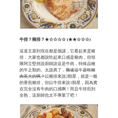
牛排？豬排？★☆☆☆☆ (★★☆☆☆)
這道主菜到現在都是個謎，它看起來是豬
排，大家也都說吃起來口感是豬肉，但領
隊阿立堅持說廚師說這是牛肉，特殊品種
的牛之類的。太詭異了，
難道這牛是吃豬
肉長大的嗎？
以豬排來說2顆星，就是一般
的香煎豬排，但以牛排來說1顆星，因為實
在完全沒有牛肉的口感啊！而且牛排煎到
全熟，這廚師也太不專業了吧！