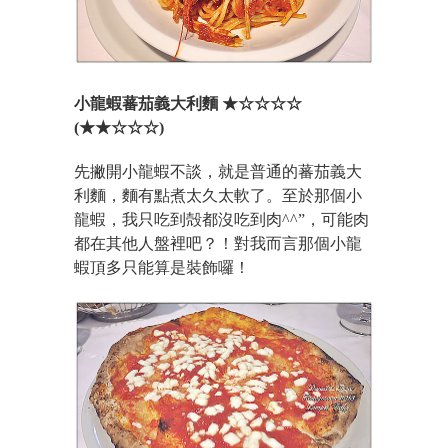
小龍蝦蕃茄義大利麵 ★☆☆☆☆
(★★☆☆☆)
先撇開小龍蝦不談，就是普通的蕃茄義大
利麵，麵有點煮太久太軟了。至於那個小
龍蝦，我只吃到殻都沒吃到肉^^”，可能肉
都在其他人盤裡吧？！對我而言那個小龍
蝦頂多只能算是裝飾囉！