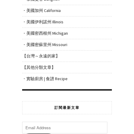
・美國加州 California
・美國伊利諾州 Illinois
・美國密西根州 Michigan
・美國密蘇里州 Missouri
【台灣～永遠的家】
【其他分類文章】
・實驗廚房 | 食譜 Recipe
訂閱最新文章