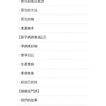
・嬰兒副食品食譜
・育兒好方法
・育兒好物
・童書繪本
【新手媽媽養成記】
・孕媽咪好物
・懷孕日記
・生產實錄
・產後恢復
・給自己的信
【婚姻這門課】
・我們的故事