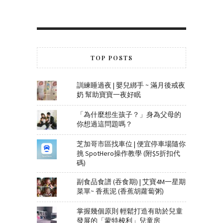
TOP POSTS
訓練睡過夜 | 嬰兒綁手 ~ 滿月後戒夜
奶 幫助寶寶一夜好眠
「為什麼想生孩子？」身為父母的
你想過這問題嗎？
芝加哥市區找車位 | 便宜停車場隨你
挑 SpotHero操作教學 (附$5折扣代
碼)
副食品食譜 (吞食期) | 艾寶4M一星期
菜單~ 香蕉泥 (香蕉胡蘿蔔粥)
掌握幾個原則 輕鬆打造有助於兒童
發展的「蒙特梭利」兒童房