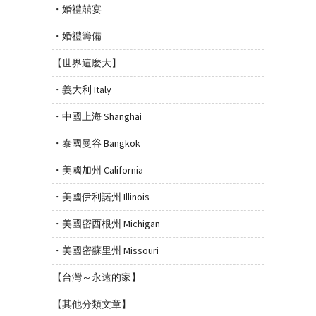
・婚禮囍宴
・婚禮籌備
【世界這麼大】
・義大利 Italy
・中國上海 Shanghai
・泰國曼谷 Bangkok
・美國加州 California
・美國伊利諾州 Illinois
・美國密西根州 Michigan
・美國密蘇里州 Missouri
【台灣～永遠的家】
【其他分類文章】