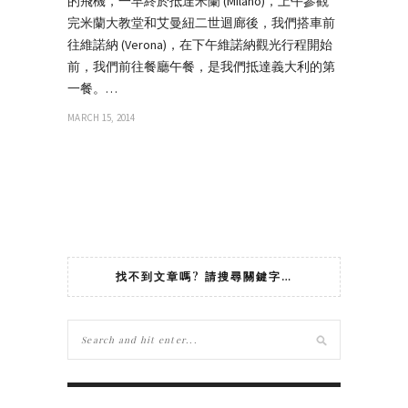
的飛機，一早終於抵達米蘭 (Milano)，上午參觀
完米蘭大教堂和艾曼紐二世迴廊後，我們搭車前
往維諾納 (Verona)，在下午維諾納觀光行程開始
前，我們前往餐廳午餐，是我們抵達義大利的第
一餐。…
MARCH 15, 2014
找不到文章嗎? 請搜尋關鍵字…