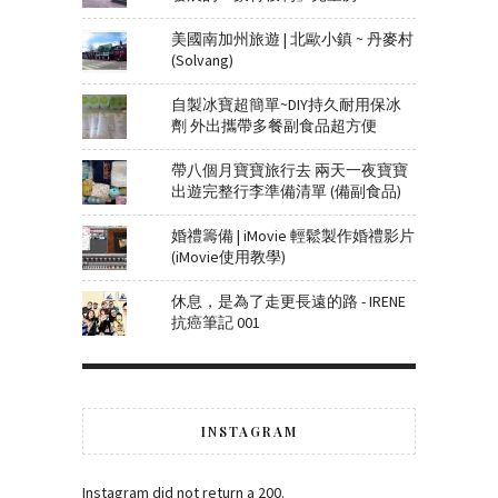
美國南加州旅遊 | 北歐小鎮 ~ 丹麥村
(Solvang)
自製冰寶超簡單~DIY持久耐用保冰
劑 外出攜帶多餐副食品超方便
帶八個月寶寶旅行去 兩天一夜寶寶
出遊完整行李準備清單 (備副食品)
婚禮籌備 | iMovie 輕鬆製作婚禮影片
(iMovie使用教學)
休息，是為了走更長遠的路 - IRENE
抗癌筆記 001
INSTAGRAM
Instagram did not return a 200.